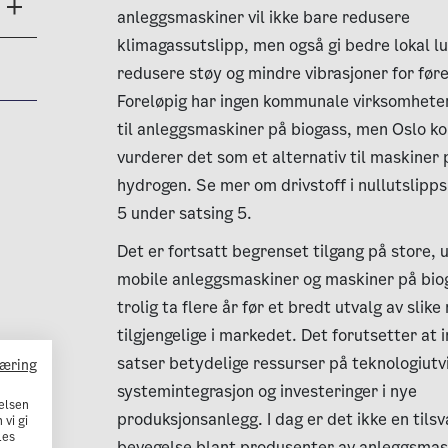
anleggsmaskiner vil ikke bare redusere
klimagassutslipp, men også gi bedre lokal lu
redusere støy og mindre vibrasjoner for før
Foreløpig har ingen kommunale virksomheter 
til anleggsmaskiner på biogass, men Oslo 
vurderer det som et alternativ til maskiner p
hydrogen. Se mer om drivstoff i nullutslipp
5 under satsing 5.
Det er fortsatt begrenset tilgang på store, u
mobile anleggsmaskiner og maskiner på biog
trolig ta flere år før et bredt utvalg av slik
tilgjengelige i markedet. Det forutsetter at 
satser betydelige ressurser på teknologiutvi
læring
systemintegrasjon og investeringer i nye
elsen
produksjonsanlegg. I dag er det ikke en tils
 vi gi
Les
bevegelse blant produsenter av anleggsmas