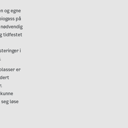
en og egne
biogass på
l nødvendig
g tidfestet
steringer i
.
plasser er
udert
r.
l kunne
 seg løse