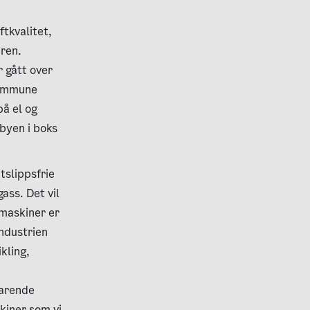
ftkvalitet,
eren.
gått over
kommune
å el og
sbyen i boks
tslippsfrie
ass. Det vil
e maskiner er
industrien
kling,
varende
kiner som vi