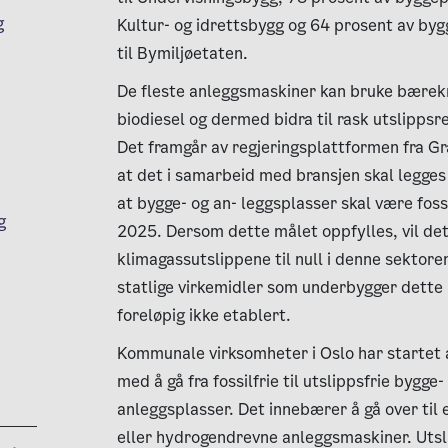
g
Kultur- og idrettsbygg og 64 prosent av by
til Bymiljøetaten.
De fleste anleggsmaskiner kan bruke bærekr
biodiesel og dermed bidra til rask utslippsr
Det framgår av regjeringsplattformen fra G
at det i samarbeid med bransjen skal legges t
at bygge- og an- leggsplasser skal være fossi
g
2025. Dersom dette målet oppfylles, vil de
klimagassutslippene til null i denne sektore
statlige virkemidler som underbygger dette 
foreløpig ikke etablert.
Kommunale virksomheter i Oslo har startet 
med å gå fra fossilfrie til utslippsfrie bygge-
anleggsplasser. Det innebærer å gå over til 
eller hydrogendrevne anleggsmaskiner. Utsl