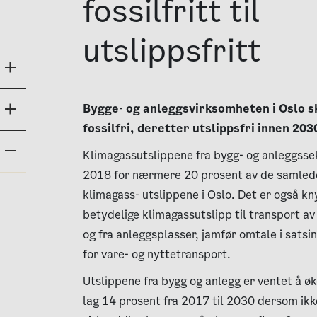
fossilfritt til
utslippsfritt
Bygge- og anleggsvirksomheten i Oslo sk
fossilfri, deretter utslippsfri innen 203
Klimagassutslippene fra bygg- og anleggssek
2018 for nærmere 20 prosent av de samled
klimagass- utslippene i Oslo. Det er også kn
betydelige klimagassutslipp til transport av
og fra anleggsplasser, jamfør omtale i satsi
for vare- og nyttetransport.
Utslippene fra bygg og anlegg er ventet å 
lag 14 prosent fra 2017 til 2030 dersom ikk