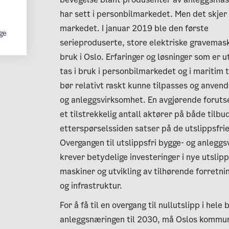
har sett i personbilmarkedet. Men det skjer 
markedet. I januar 2019 ble den første
ge
serieproduserte, store elektriske gravemask
bruk i Oslo. Erfaringer og løsninger som er u
tas i bruk i personbilmarkedet og i maritim 
bør relativt raskt kunne tilpasses og anvend
og anleggsvirksomhet. En avgjørende forutse
et tilstrekkelig antall aktører på både tilbu
etterspørselssiden satser på de utslippsfri
Overgangen til utslippsfri bygge- og anlegg
krever betydelige investeringer i nye utslipp
maskiner og utvikling av tilhørende forretn
og infrastruktur.
For å få til en overgang til nullutslipp i hele
anleggsnæringen til 2030, må Oslos kommu