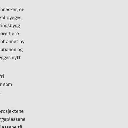
nnesker, er
kal bygges
ringsbygg
øre flere
ant annet ny
bubanen og
ygges nytt
ri
er som
.
prosjektene
yggeplassene
lassene til