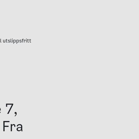
l utslippsfritt
 7,
 Fra