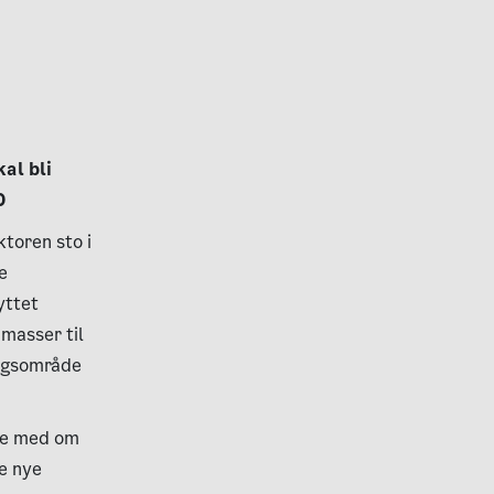
al bli
0
toren sto i
e
yttet
 masser til
ngsområde
øke med om
e nye