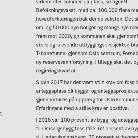
virkemidler kommer på plass, se figur 9.
Befolkningsvekst, med ca. 100 000 flere me
hovedforklaringen bak denne veksten. Det s
om lag 50 000 nye boliger og mange nye næ
fram mot 2030, og kommunen skal gjennomf
store og krevende utbyggingsprosjekter, bl
T-banetunnel gjennom Oslo sentrum, Forne
ny reservevannforsyning. I tillegg skal det b
regjeringskvartal.
Siden 2017 har det vært stilt krav om fossilf
anleggsplass på bygge- og anleggsprosjekt
gjennomføres på oppdrag for Oslo kommune
Erfaringene med å stille krav er positive.
g
I 2018 var 100 prosent av bygg- og anleggs
til Omsorgsbygg fossilfrie, 62 prosent av b
til Undervisningsbygg, 78 prosent av byggep