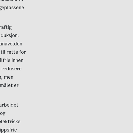
ggeplassene
aftig
eduksjon.
ranavolden
il rette for
lfrie innen
t redusere
n, men
målet er
arbeidet
 og
elektriske
ippsfrie