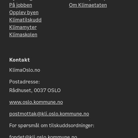
På jobben
Om Klimaetaten
Opplev byen
Klimatilskudd
Klimamyter
Klimaskolen
Kontakt
KlimaOslo.no
Postadresse:
Rådhuset, 0037 OSLO
www.oslo.kommune.no
postmottak@kli.oslo.kommune.no
For spørsmål om tilskuddsordninger:
fondet@kli.oslo.kommune.no