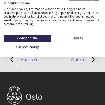
Vi bruker cookies
At alle varebiler skal være utslippsfrie. All
Vi bruker cookies/informasjonskapsler for å gi deg den beste
tungtransport i Oslo skal være utslippsfri
brukeropplevelsen på våre nettsider og til personifisering av annonser.
Ved hjelp av cookies kan vi gi deg sikker tilgang, tilpasset innhold og
eller bruke bærekraftige fornybare drivstoff
enkel tilgang til nyttig informasjon. Les mer om vår bruk av cookies i vår
innen 2030
personvernerklæring.
Havnevirksomhet og ferdsel på fjorden skal
Godkjenn alle
Tilpass
være tilnærmet utslippsfri
Kun nødvendige
Forrige
Neste