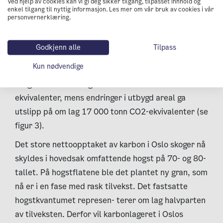
Ved hjelp av cookies kan vi gi deg sikker tilgang, tilpasset innhold og
versjon, som inneholder usikkerheter.
enkel tilgang til nyttig informasjon. Les mer om vår bruk av cookies i vår
personvernerklæring.
Statistikken inneholder foreløpig kun data for 2010
og 2015. Statistikken viser at opptaket av
Godkjenn alle
Tilpass
klimagasser fra skog og andre arealer i Oslo i 2015
Kun nødvendige
var større enn utslippet. Nettopptaket av karbon i
skog tilsvarte om lag 110 000 tonn CO2-
ekvivalenter, mens endringer i utbygd areal ga
utslipp på om lag 17 000 tonn CO2-ekvivalenter (se
figur 3).
Det store nettoopptaket av karbon i Oslo skoger nå
skyldes i hovedsak omfattende hogst på 70- og 80-
tallet. På hogstflatene ble det plantet ny gran, som
nå er i en fase med rask tilvekst. Det fastsatte
hogstkvantumet represen- terer om lag halvparten
av tilveksten. Derfor vil karbonlageret i Oslos