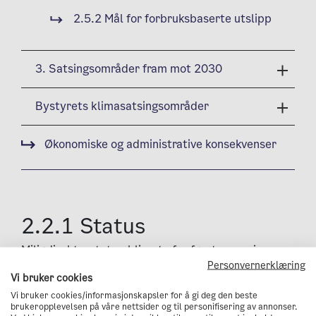
2.5.2 Mål for forbruksbaserte utslipp
3. Satsingsområder fram mot 2030
Bystyrets klimasatsingsområder
Økonomiske og administrative konsekvenser
2.2.1 Status
Miljødirektoratet publiserte for første gang i mars
Personvernerklæring
2019 et kommunefordelt utslippsregnskap som
Vi bruker cookies
viser utslipp og opptak av klimagasser i sektoren
Vi bruker cookies/informasjonskapsler for å gi deg den beste
brukeropplevelsen på våre nettsider og til personifisering av annonser.
skog og andre landarealer. Dette er en foreløpig