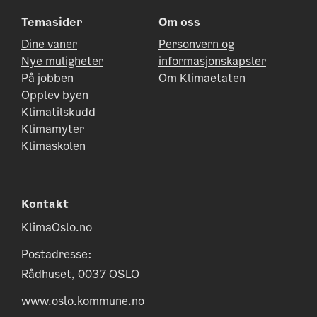
Temasider
Om oss
Dine vaner
Personvern og
Nye muligheter
informasjonskapsler
På jobben
Om Klimaetaten
Opplev byen
Klimatilskudd
Klimamyter
Klimaskolen
Kontakt
KlimaOslo.no
Postadresse:
Rådhuset, 0037 OSLO
www.oslo.kommune.no