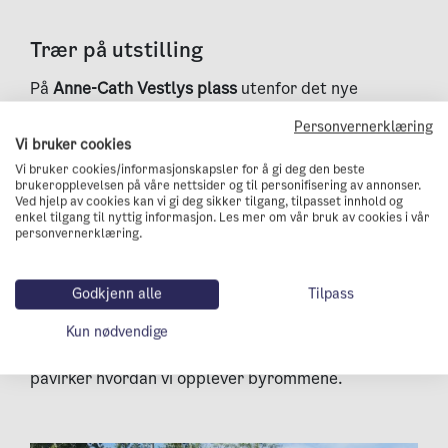
Trær på utstilling
På
Anne-Cath Vestlys plass
utenfor det nye
hovedbiblioteket i sentrum kan du i sommer se en
Personvernerklæring
midlertidig utstilling av unge trær, samlet i to store
Vi bruker cookies
Vi bruker cookies/informasjonskapsler for å gi deg den beste
grønne “øyer”. Øyene er rammet inn og fylt med 65
brukeropplevelsen på våre nettsider og til personifisering av annonser.
trær av 17 ulike arter.
I de grønne øyene plantes
Ved hjelp av cookies kan vi gi deg sikker tilgang, tilpasset innhold og
enkel tilgang til nyttig informasjon. Les mer om vår bruk av cookies i vår
det også
spiselige vekster som testes ut
personvernerklæring.
av
sentrumsbonden.
Målet med disse treøyene er å vekke
Godkjenn alle
Tilpass
oppmerksomhet om hvor viktige trær er for
Kun nødvendige
byen.
De gir husly og mat til dyr og insekter, og
påvirker hvordan vi opplever byrommene.