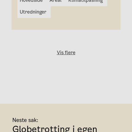
Hovedside
Areal
Klimatilpasning
Utredninger
Vis flere
Neste sak:
Globetrotting i egen