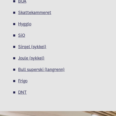
BUA
Skattekammeret
Hygglo
SiO
Sirqel (sykkel)
Joule (sykkel)
Bull superski (langrenn)
Frigo
DNT