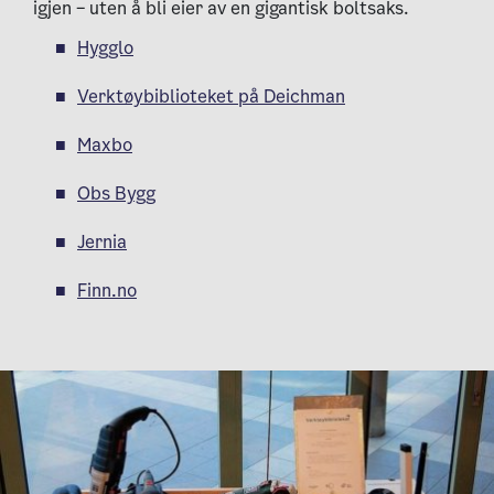
igjen – uten å bli eier av en gigantisk boltsaks.
Hygglo
Verktøybiblioteket på Deichman
Maxbo
Obs Bygg
Jernia
Finn.no