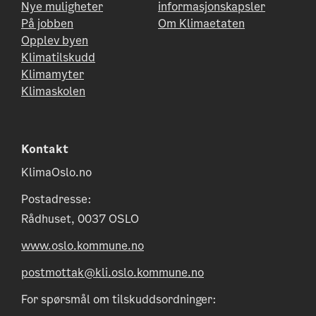
Nye muligheter
informasjonskapsler
På jobben
Om Klimaetaten
Opplev byen
Klimatilskudd
Klimamyter
Klimaskolen
Kontakt
KlimaOslo.no
Postadresse:
Rådhuset, 0037 OSLO
www.oslo.kommune.no
postmottak@kli.oslo.kommune.no
For spørsmål om tilskuddsordninger: