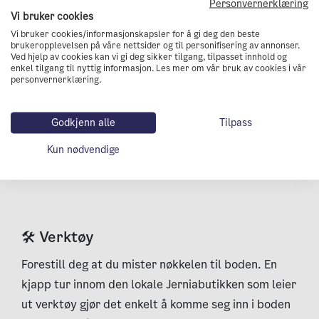
Personvernerklæring
Vi bruker cookies
Vi bruker cookies/informasjonskapsler for å gi deg den beste
Klikk og lei, istedenfor klikk og kjøp.
brukeropplevelsen på våre nettsider og til personifisering av annonser.
Ved hjelp av cookies kan vi gi deg sikker tilgang, tilpasset innhold og
enkel tilgang til nyttig informasjon. Les mer om vår bruk av cookies i vår
personvernerklæring.
Godkjenn alle
Tilpass
Her er flere tips for et lavere
Kun nødvendige
klesforbruk
🛠 Verktøy
Forestill deg at du mister nøkkelen til boden. En
kjapp tur innom den lokale Jerniabutikken som leier
ut verktøy gjør det enkelt å komme seg inn i boden