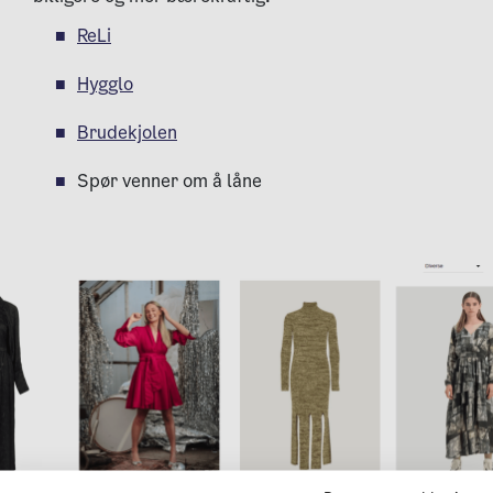
ReLi
Hygglo
Brudekjolen
Spør venner om å låne