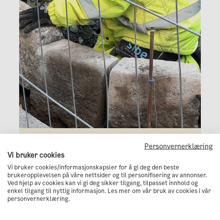
Personvernerklæring
Innlegg
Vi bruker cookies
Nå gjelder det å snu hver stein (og
Vi bruker cookies/informasjonskapsler for å gi deg den beste
bruke den på nytt)
brukeropplevelsen på våre nettsider og til personifisering av annonser.
Ved hjelp av cookies kan vi gi deg sikker tilgang, tilpasset innhold og
enkel tilgang til nyttig informasjon. Les mer om vår bruk av cookies i vår
Bygg og anlegg
Ombruk
På jobben
personvernerklæring.