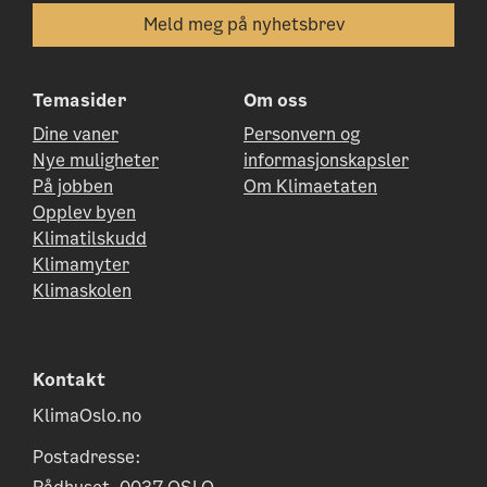
Temasider
Om oss
Dine vaner
Personvern og
Nye muligheter
informasjonskapsler
På jobben
Om Klimaetaten
Opplev byen
Klimatilskudd
Klimamyter
Klimaskolen
Kontakt
KlimaOslo.no
Postadresse: