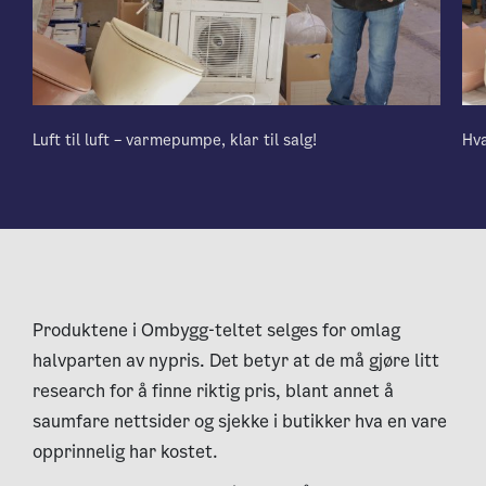
Luft til luft – varmepumpe, klar til salg!
Hva
Produktene i Ombygg-teltet selges for omlag
halvparten av nypris. Det betyr at de må gjøre litt
research for å finne riktig pris, blant annet å
saumfare nettsider og sjekke i butikker hva en vare
opprinnelig har kostet.