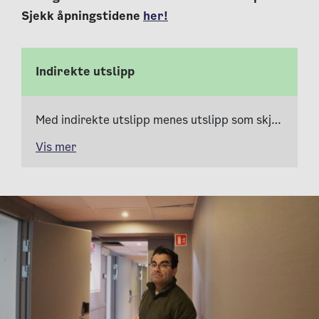
Sjekk åpningstidene
her!
Indirekte utslipp
Med indirekte utslipp menes utslipp som skjer utenfor byens grenser. Kjøper du for eksempel en vare som er produsert utenfor Oslo, slippes det ut klimagasser i forbindelse med produksjon av varen og frakt til Oslo.
Vis mer