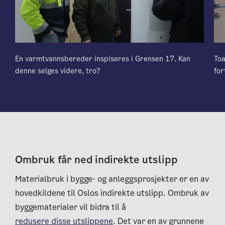
En varmtvannsbereder inspiseres i Grensen 17. Kan
Toa
denne selges videre, tro?
for
Ombruk får ned indirekte utslipp
Materialbruk i bygge- og anleggsprosjekter er en av
hovedkildene til Oslos indirekte utslipp. Ombruk av
byggematerialer vil bidra til å
redusere disse utslippene
. Det var en av grunnene