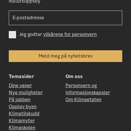
nullutslippsby
Jeg godtar
vilkårene for personvern
Temasider
Om oss
Dine vaner
Personvern og
Nye muligheter
informasjonskapsler
På jobben
Om Klimaetaten
Opplev byen
Klimatilskudd
Klimamyter
Klimaskolen