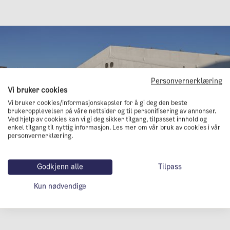
Personvernerklæring
Vi bruker cookies
Vi bruker cookies/informasjonskapsler for å gi deg den beste
brukeropplevelsen på våre nettsider og til personifisering av annonser.
Ved hjelp av cookies kan vi gi deg sikker tilgang, tilpasset innhold og
enkel tilgang til nyttig informasjon. Les mer om vår bruk av cookies i vår
personvernerklæring.
På Økern i Oslo, rett ved Løren skole finner du det store
Godkjenn alle
Tilpass
teltet til Ombygg. På innsiden er det en skattekiste av
Kun nødvendige
brukte byggematerialer som er mer enn gode nok til å
brukes igjen.