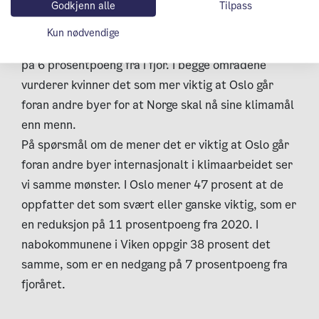
hvor 58 prosent mente det samme. Vi finner
Godkjenn alle
Tilpass
tilsvarende tendens i gamle Akershus, hvor 39
Kun nødvendige
prosent anser dette som viktig, som er en nedgang
på 6 prosentpoeng fra i fjor. I begge områdene
vurderer kvinner det som mer viktig at Oslo går
foran andre byer for at Norge skal nå sine klimamål
enn menn.
På spørsmål om de mener det er viktig at Oslo går
foran andre byer internasjonalt i klimaarbeidet ser
vi samme mønster. I Oslo mener 47 prosent at de
oppfatter det som svært eller ganske viktig, som er
en reduksjon på 11 prosentpoeng fra 2020. I
nabokommunene i Viken oppgir 38 prosent det
samme, som er en nedgang på 7 prosentpoeng fra
fjoråret.