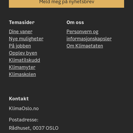
Temasider
Om oss
Dine vaner
Personvern og
Nye muligheter
informasjonskapsler
På jobben
Om Klimaetaten
Opplev byen
Klimatilskudd
Klimamyter
Klimaskolen
Kontakt
KlimaOslo.no
Postadresse:
Rådhuset, 0037 OSLO