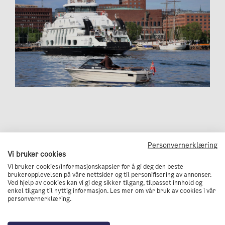
Oslo som foregangsby i
Personvernerklæring
Vi bruker cookies
klimaarbeidet
Vi bruker cookies/informasjonskapsler for å gi deg den beste
brukeropplevelsen på våre nettsider og til personifisering av annonser.
Ved hjelp av cookies kan vi gi deg sikker tilgang, tilpasset innhold og
50 prosent oppgir at det er viktig at Oslo går foran
enkel tilgang til nyttig informasjon. Les mer om vår bruk av cookies i vår
personvernerklæring.
andre byer for at Norge skal nå sine klimamål.
Dette er en nedgang på 8 prosentpoeng fra 2020,