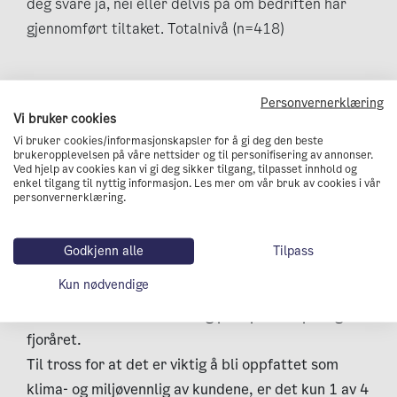
deg svare ja, nei eller delvis på om bedriften har
gjennomført tiltaket. Totalnivå (n=418)
Personvernerklæring
Holdninger og forventninger til
Vi bruker cookies
Vi bruker cookies/informasjonskapsler for å gi deg den beste
det grønne skiftet
brukeropplevelsen på våre nettsider og til personifisering av annonser.
Ved hjelp av cookies kan vi gi deg sikker tilgang, tilpasset innhold og
enkel tilgang til nyttig informasjon. Les mer om vår bruk av cookies i vår
Forbrukere stiller stadig strengere krav til at
personvernerklæring.
bedrifter bidrar positivt til samfunnet. Det er
derfor ikke overaskende at 82 prosent av
Godkjenn alle
Tilpass
næringslivet oppgir at det er svært eller ganske
Kun nødvendige
viktig å bli oppfattet som klima- og miljøvennlig av
kundene. Dette er en økning på 8 prosentpoeng fra
fjoråret.
Til tross for at det er viktig å bli oppfattet som
klima- og miljøvennlig av kundene, er det kun 1 av 4