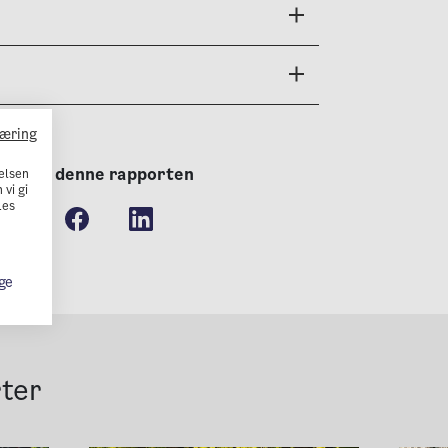
læring
Del denne rapporten
elsen
 vi gi
Les
ge
rter