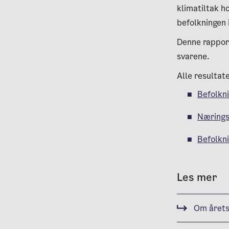
klimatiltak h
befolkningen 
Denne rappor
svarene.
Alle resultat
Befolkn
Næringsl
Befolkn
Les mer
Om årets