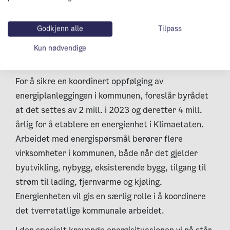
lokalt. Kommunen produserer allerede komprimert
biogass fra avløpsslam ved Bekkelaget
Godkjenn alle
Tilpass
renseanlegg, flytende biogass fra avløpsslam ved
Slemmestad (Veas) og det produseres biogass fra
Kun nødvendige
Oslos matavfall på Romerike biogassanlegg.
For å sikre en koordinert oppfølging av
energiplanleggingen i kommunen, foreslår byrådet
at det settes av 2 mill. i 2023 og deretter 4 mill.
årlig for å etablere en energienhet i Klimaetaten.
Arbeidet med energispørsmål berører flere
virksomheter i kommunen, både når det gjelder
byutvikling, nybygg, eksisterende bygg, tilgang til
strøm til lading, fjernvarme og kjøling.
Energienheten vil gis en særlig rolle i å koordinere
det tverretatlige kommunale arbeidet.