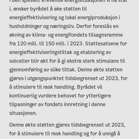
I den spesielt krevende energisituasjonen vi nå står
i, ønsker byrådet å øke støtten til
energieffektivisering og lokal energiproduksjon i
husholdninger og næringsliv. Derfor foreslås en
økning av klima- og energifondets tilsagnsramme
fra 120 mill. til 150 mill. i 2023. Støttesatsene for
energieffektiviseringstiltak og etablering av
solceller blir økt for å gi ekstra sterk stimulans til
gjennomføring av slike tiltak. Denne økte støtten
gjøres i utgangspunktet tidsbegrenset ut 2023, for
å stimulere til rask handling. Byrådet vil
kontinuerlig vurdere behovet for ytterligere
tilpasninger av fondets innretning i denne
situasjonen.
Denne økte støtten gjøres tidsbegrenset ut 2023,
for å stimulere til rask handling og for å unngå å