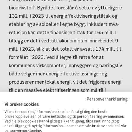
biodrivstoff. Byrådet foreslår å sette av ytterligere
132 mill. i 2023 til energieffektiviseringstiltak og
etablering av solceller i egne bygg. Inkludert mva-
refusjon kan dette finansiere tiltak for 165 mill. I
tillegg er det i vedtatt økonomiplan innarbeidet 9
mill. i 2023, slik at det totalt er avsatt 174 mill. til
formålet i 2023. Ved å legge til rette for at
kommunens virksomheter, innbyggere og næringsliv
både velger mer energieffektive løsninger og
produserer mer lokal energi, vil det frigjøres energi
til den massive elektrifiseringen som må til i
transport- og bygg- og anleggssektoren for å nå
Personvernerklæring
Vi bruker cookies
målet om 95 % utslippsreduksjon i 2030.
Vi bruker cookies/informasjonskapsler for å gi deg den beste
brukeropplevelsen på våre nettsider og til personifisering av annonser.
Det er også en satsning i Klimastrategien at en
Ved hjelp av cookies kan vi gi deg sikker tilgang, tilpasset innhold og
større andel av energien i Oslo skal produseres
enkel tilgang til nyttig informasjon. Les mer om vår bruk av cookies i vår
personvernerklæring.