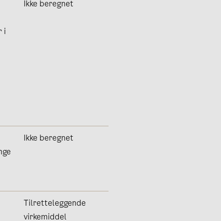
Ikke beregnet
 i
i
Ikke beregnet
nge
Tilretteleggende
virkemiddel