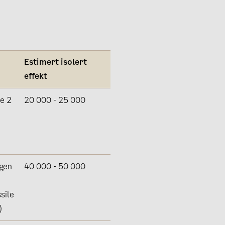
Estimert isolert
effekt
de 2
20 000 - 25 000
ngen
40 000 - 50 000
sile
)