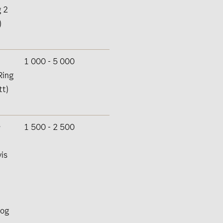
g 2
)
1 000 - 5 000
Ring
tt)
r
1 500 - 2 500
is
 og