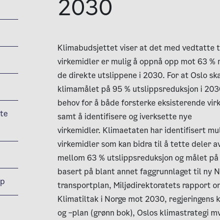
2030
Klimabudsjettet viser at det med vedtatte t
virkemidler er mulig å oppnå opp mot 63 % r
de direkte utslippene i 2030. For at Oslo sk
klimamålet på 95 % utslippsreduksjon i 203
behov for å både forsterke eksisterende vir
kte
samt å identifisere og iverksette nye
virkemidler. Klimaetaten har identifisert mu
virkemidler som kan bidra til å tette deler a
mellom 63 % utslippsreduksjon og målet på
basert på blant annet faggrunnlaget til ny 
pp
transportplan, Miljødirektoratets rapport 
Klimatiltak i Norge mot 2030, regjeringens 
og –plan (grønn bok), Oslos klimastrategi mv