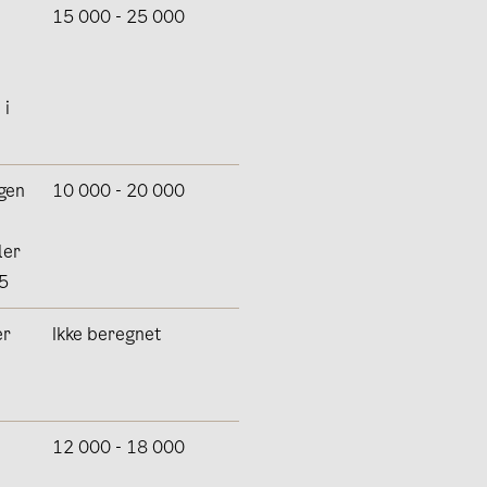
15 000 - 25 000
 i
ngen
10 000 - 20 000
ler
25
er
Ikke beregnet
12 000 - 18 000