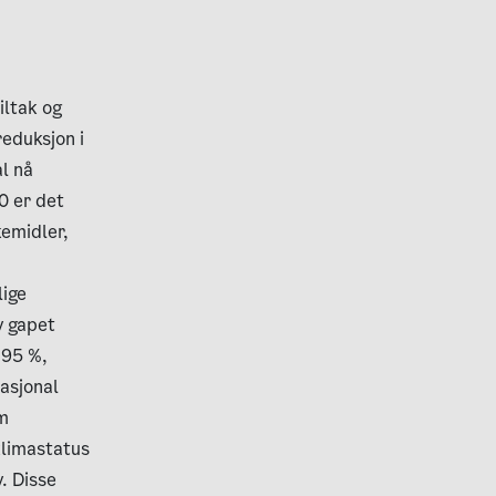
iltak og
eduksjon i
al nå
0 er det
kemidler,
lige
v gapet
 95 %,
Nasjonal
om
klimastatus
. Disse