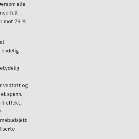
 Dersom alle
med full
pp mot 79 %
tet
g endelig
betydelig
e
er vedtatt og
i et spenn.
rt effekt,
e
limabudsjett
fiserte