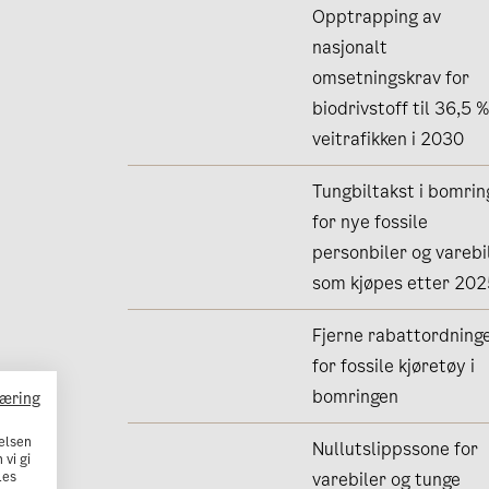
Opptrapping av
nasjonalt
omsetningskrav for
biodrivstoff til 36,5 %
veitrafikken i 2030
Tungbiltakst i bomri
for nye fossile
personbiler og varebi
som kjøpes etter 20
Fjerne rabattordning
for fossile kjøretøy i
bomringen
læring
elsen
Nullutslippssone for
 vi gi
Les
varebiler og tunge