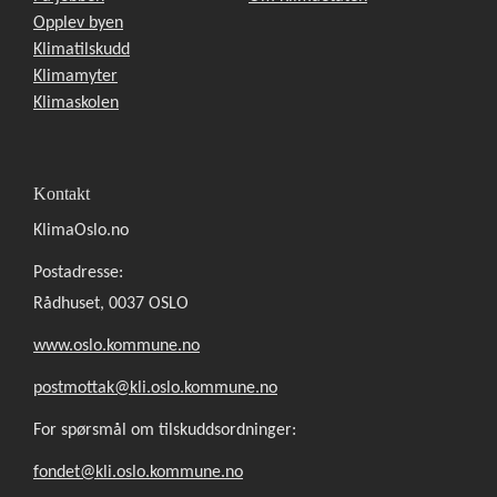
Opplev byen
Klimatilskudd
Klimamyter
Klimaskolen
Kontakt
KlimaOslo.no
Postadresse:
Rådhuset, 0037 OSLO
www.oslo.kommune.no
postmottak@kli.oslo.kommune.no
For spørsmål om tilskuddsordninger:
fondet@kli.oslo.kommune.no