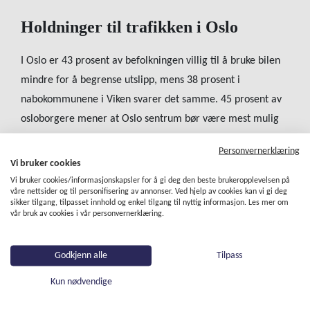
Holdninger til trafikken i Oslo
I Oslo er 43 prosent av befolkningen villig til å bruke bilen
mindre for å begrense utslipp, mens 38 prosent i
nabokommunene i Viken svarer det samme. 45 prosent av
osloborgere mener at Oslo sentrum bør være mest mulig
bilfritt, mens oppslutningen er 35 prosent i
Personvernerklæring
nabokommunene i Viken. Blant de som bor i Oslo, oppgir
Vi bruker cookies
72 prosent at det bør satses mer på kollektivtrafikken for å
Vi bruker cookies/informasjonskapsler for å gi deg den beste brukeropplevelsen på
våre nettsider og til personifisering av annonser. Ved hjelp av cookies kan vi gi deg
redusere behovet for bil i Oslo-området. Oppslutningen er
sikker tilgang, tilpasset innhold og enkel tilgang til nyttig informasjon. Les mer om
vår bruk av cookies i vår personvernerklæring.
noe lavere blant de som bor i gamle Akershus, 63 prosent.
Blant de som bor i Oslo er det en økning i å bruke el-
sparkesykler siste år. 3 av 10 (31 prosent) oppgir at de har
Godkjenn alle
Tilpass
brukt dette det siste året, sammenlignet med 1 av 4 (24
Kun nødvendige
prosent) året før. Videre er det betydelig oppslutning (82