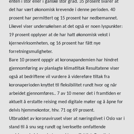
enten i stor eller i ganske stor grad. 35 prosent svarer at
det har vært økonomisk krevende i denne perioden. 40
prosent har permittert og 15 prosent har nedbemannet.
Likevel viser undersøkelsen at det også er noen lyspunkter:
19 prosent opplyser at de har hatt økonomisk vekst i
kjernevirksomheten, og 16 prosent har fått nye
forretningsmuligheter.
Bare 10 prosent oppgir at koronapandemien har hindret
gjennomføring av planlagte klimatiltak Resultatene viser
også at bedriftene vil vurdere å videreføre tiltak fra
koronaperioden knyttet til fleksibilitet rundt hvor og når
arbeidet gjennomføres.. 7 av 10 mener det i framtiden er
aktuelt å erstatte reising med digitale møter og å åpne for
delvis hjemmekontor, hhv. 71 og 69 prosent.
Utbruddet av koronaviruset viser at næringslivet i Oslo var i
stand til å snu seg rundt og iverksette omfattende