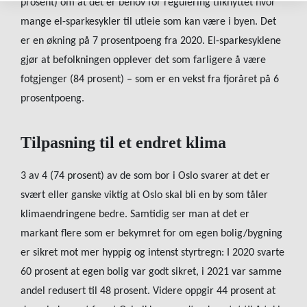
prosent) om at det er behov for regulering tilknyttet hvor
mange el-sparkesykler til utleie som kan være i byen. Det
er en økning på 7 prosentpoeng fra 2020. El-sparkesyklene
gjør at befolkningen opplever det som farligere å være
fotgjenger (84 prosent) – som er en vekst fra fjoråret på 6
prosentpoeng.
Tilpasning til et endret klima
3 av 4 (74 prosent) av de som bor i Oslo svarer at det er
svært eller ganske viktig at Oslo skal bli en by som tåler
klimaendringene bedre. Samtidig ser man at det er
markant flere som er bekymret for om egen bolig/bygning
er sikret mot mer hyppig og intenst styrtregn: I 2020 svarte
60 prosent at egen bolig var godt sikret, i 2021 var samme
andel redusert til 48 prosent. Videre oppgir 44 prosent at