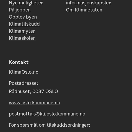
Nye muligheter
informasjonskapsler
På jobben
Om Klimaetaten
Opplev byen
Klimatilskudd
Klimamyter
Klimaskolen
Kontakt
KlimaOslo.no
Postadresse:
Rådhuset, 0037 OSLO
www.oslo.kommune.no
postmottak@kli.oslo.kommune.no
For spørsmål om tilskuddsordninger: