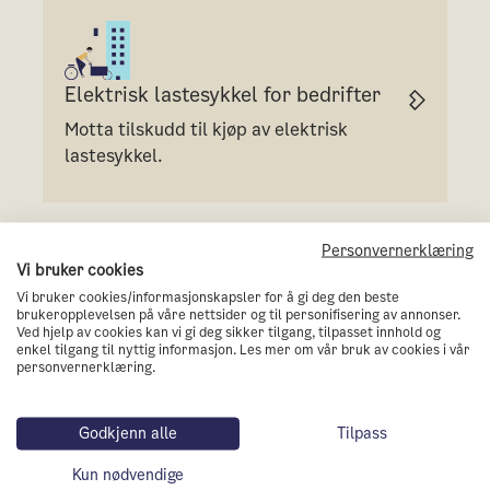
Elektrisk lastesykkel for bedrifter
Motta tilskudd til kjøp av elektrisk
lastesykkel.
Personvernerklæring
Vi bruker cookies
Vi bruker cookies/informasjonskapsler for å gi deg den beste
brukeropplevelsen på våre nettsider og til personifisering av annonser.
Lading av elvarebil
Ved hjelp av cookies kan vi gi deg sikker tilgang, tilpasset innhold og
enkel tilgang til nyttig informasjon. Les mer om vår bruk av cookies i vår
Motta støtte til ladeinfrastruktur,
personvernerklæring.
ladebokser og hurtigladere for
elvarebiler.
Godkjenn alle
Tilpass
Kun nødvendige