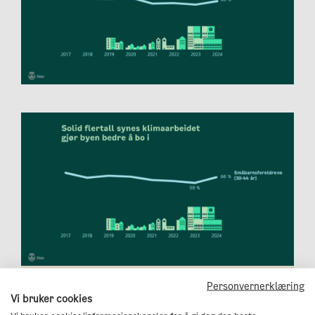
Det har det siste året blitt flere i alderen 30-44 år
Personvernerklæring
i Oslo som synes klimaarbeidet gjør byen bedre å
Vi bruker cookies
bo i.