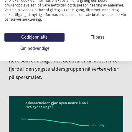
Vi bruker cookies/informasjonskapsler for å gi deg den beste
brukeropplevelsen på våre nettsider og til personifisering av annonser.
Ved hjelp av cookies kan vi gi deg sikker tilgang, tilpasset innhold og
enkel tilgang til nyttig informasjon. Les mer om vår bruk av cookies i vår
Også på dette spørsmålet ser vi en minkende
personvernerklæring.
oppslutning fra den yngste aldersgruppen, men fra
et høyt nivå. 61 prosent av de mellom 16-29 år
Godkjenn alle
Tilpass
svarte i år at de var svært eller ganske enige, mot
Kun nødvendige
78 prosent i 2017. Men det er ikke blitt vesentlig
flere som er uenige. I stedet svarer nå nesten hver
fjerde i den yngste aldersgruppen nå
verken/eller
på spørsmålet.