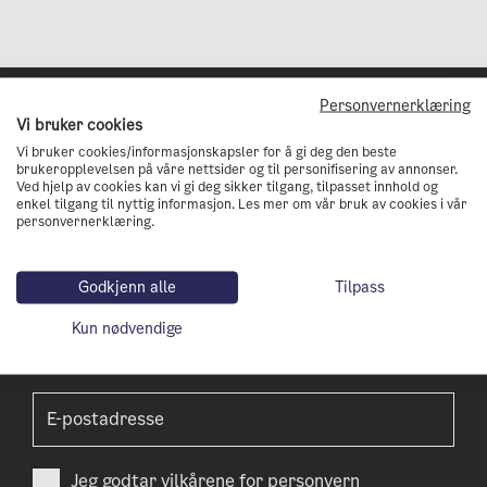
Personvernerklæring
Vi bruker cookies
Vi bruker cookies/informasjonskapsler for å gi deg den beste
brukeropplevelsen på våre nettsider og til personifisering av annonser.
Ved hjelp av cookies kan vi gi deg sikker tilgang, tilpasset innhold og
enkel tilgang til nyttig informasjon. Les mer om vår bruk av cookies i vår
personvernerklæring.
Godkjenn alle
Tilpass
Abonnèr på vårt nyhetsbrev!
Kun nødvendige
Få tips og nyheter på veien til å bli en
nullutslippsby
Jeg godtar
vilkårene for personvern