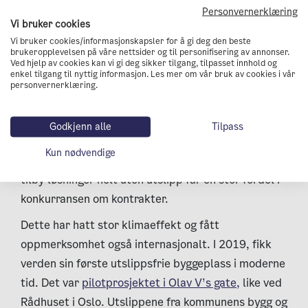
Personvernerklæring
Vi bruker cookies
2019: Skal du grave, må du bruke
Vi bruker cookies/informasjonskapsler for å gi deg den beste
brukeropplevelsen på våre nettsider og til personifisering av annonser.
utslippsfri gravemaskin
Ved hjelp av cookies kan vi gi deg sikker tilgang, tilpasset innhold og
enkel tilgang til nyttig informasjon. Les mer om vår bruk av cookies i vår
I 2016 begynte kommunens virksomheter å
personvernerklæring.
etterspørre fossilfri drift av byggeplassene.​ I 2019
lanserte Oslo krav til klima og miljø i alle
Godkjenn alle
Tilpass
anskaffelser av bygge- og anleggsarbeider.
Kun nødvendige
Fossilfri drift er et minimumskrav
, men de som kan
tilby løsninger helt uten utslipp får en stor fordel i
konkurransen om kontrakter. ​
Dette har hatt stor klimaeffekt og fått
oppmerksomhet også internasjonalt. I 2019, fikk
verden sin første utslippsfrie byggeplass i moderne
tid. Det var
pilotprosjektet i Olav V’s gate,
like ved
Rådhuset i Oslo. Utslippene fra kommunens bygg og