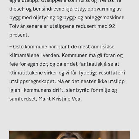
egne utslipp. Utslippene kom først og fremst fra
diesel- og bensindrevne kjøretøy, oppvarming av
bygg med oljefyring og bygg- og anleggsmaskiner.
Tolv år senere er utslippene redusert med 92
prosent.
– Oslo kommune har blant de mest ambisiøse
klimamålene i verden. Kommunen må gå foran og
feie for egen dør, og da er det fantastisk å se at
klimatiltakene virker og vi får tydelige resultater i
utslippsregnskapet. Nå er det nesten ikke utslipp
igjen i kommunens drift, sier byråd for miljø og
samferdsel, Marit Kristine Vea.