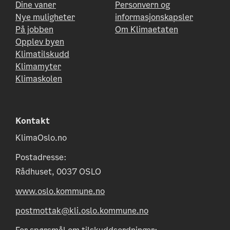
Dine vaner
Personvern og
Nye muligheter
informasjonskapsler
På jobben
Om Klimaetaten
Opplev byen
Klimatilskudd
Klimamyter
Klimaskolen
Kontakt
KlimaOslo.no
Postadresse:
Rådhuset, 0037 OSLO
www.oslo.kommune.no
postmottak@kli.oslo.kommune.no