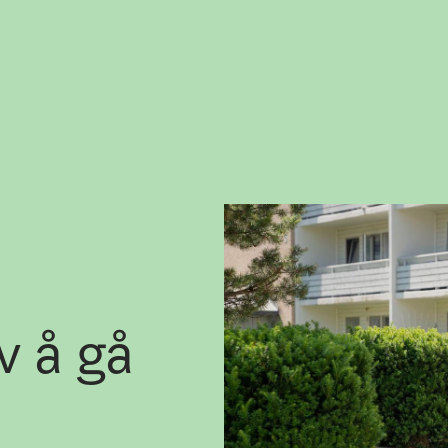
v å gå