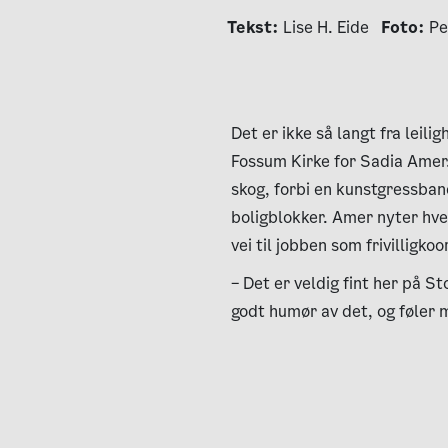
Tekst:
Lise H. Eide
Foto:
Pe
Det er ikke så langt fra leil
Fossum Kirke for Sadia Amer.
skog, forbi en kunstgressba
boligblokker. Amer nyter hver
vei til jobben som frivilligko
– Det er veldig fint her på Sto
godt humør av det, og føler 