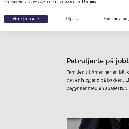
mer om vår bruk av cookies i vår personvernerklæring.
– Jeg merker at jeg har fått b
jobben. Det er god mosjon so
Godkjenn alle
Tilpass
Kun nødvendi
helt gratis, legger hun til.
Patruljerte på job
Familien til Amer har en bil, 
det er is og snø på bakken. L
begynner med en spasertur.