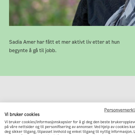
Sadia Amer har fått et mer aktivt liv etter at hun
begynte å gå til jobb.
Personvernerk
Vi bruker cookies
Det var i fjor sommer at Am
Vi bruker cookies/informasjonskapsler for å gi deg den beste brukeropplev
til jobb. Hun hadde blitt fort
på våre nettsider og til personifisering av annonser. Ved hjelp av cookies kan
deg sikker tilgang, tilpasset innhold og enkel tilgang til nyttig informasjon. 
muskulatur, og ønsket å teste