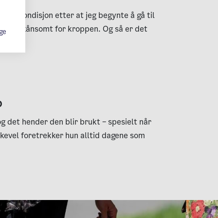
edre kondisjon etter at jeg begynte å gå til
m er skånsomt for kroppen. Og så er det
ge
b
og det hender den blir brukt – spesielt når
ikevel foretrekker hun alltid dagene som