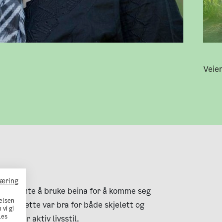
Veien
læring
er begynte å bruke beina for å komme seg
elsen
alt at dette var bra for både skjelett og
 vi gi
Les
 en mer aktiv livsstil.