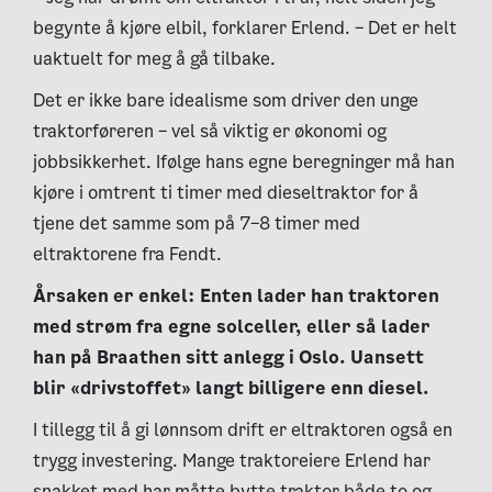
begynte å kjøre elbil, forklarer Erlend. – Det er helt
uaktuelt for meg å gå tilbake.
Det er ikke bare idealisme som driver den unge
traktorføreren – vel så viktig er økonomi og
jobbsikkerhet. Ifølge hans egne beregninger må han
kjøre i omtrent ti timer med dieseltraktor for å
tjene det samme som på 7–8 timer med
eltraktorene fra Fendt.
Årsaken er enkel: Enten lader han traktoren
med strøm fra egne solceller, eller så lader
han på Braathen sitt anlegg i Oslo. Uansett
blir «drivstoffet» langt billigere enn diesel.
I tillegg til å gi lønnsom drift er eltraktoren også en
trygg investering. Mange traktoreiere Erlend har
snakket med har måtte bytte traktor både to og