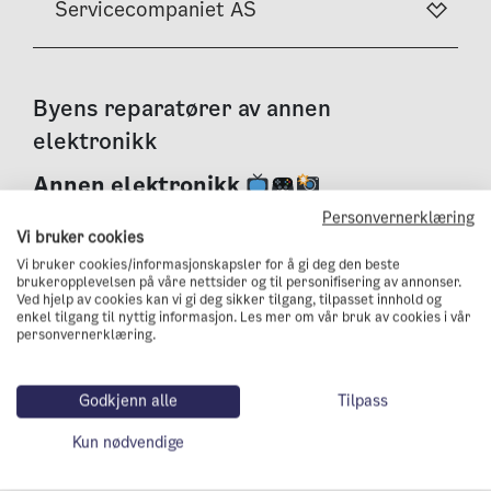
Servicecompaniet AS
Byens reparatører av annen
elektronikk
Annen elektronikk
Personvernerklæring
Ser du noen som mangler på lista? Tips oss på
Vi bruker cookies
postmottak@kli.oslo.kommune.no
Vi bruker cookies/informasjonskapsler for å gi deg den beste
brukeropplevelsen på våre nettsider og til personifisering av annonser.
Ved hjelp av cookies kan vi gi deg sikker tilgang, tilpasset innhold og
enkel tilgang til nyttig informasjon. Les mer om vår bruk av cookies i vår
personvernerklæring.
Fotocare AS
Godkjenn alle
Tilpass
HØR Ullevål Stadion
Kun nødvendige