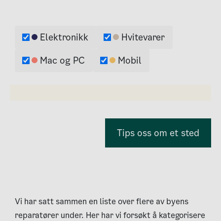
Elektronikk
Hvitevarer
Kategorier
Mac og PC
Mobil
Elektronikk
Hvitevarer
Mac og PC
Mobil
Tips oss om et sted
Vi har satt sammen en liste over flere av byens
reparatører under. Her har vi forsøkt å kategorisere