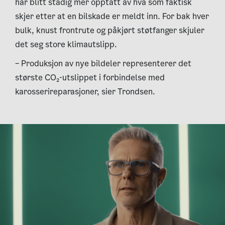
har blitt stadig mer opptatt av hva som faktisk
skjer etter at en bilskade er meldt inn. For bak hver
bulk, knust frontrute og påkjørt støtfanger skjuler
det seg store klimautslipp.
– Produksjon av nye bildeler representerer det
største CO₂-utslippet i forbindelse med
karosserireparasjoner, sier Trondsen.