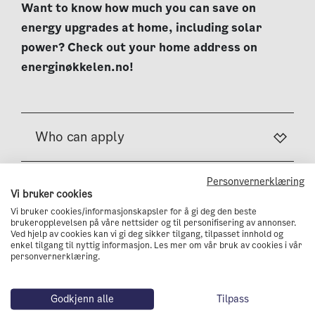
Want to know how much you can save on
energy upgrades at home, including solar
power? Check out your home address on
energinøkkelen.no!
Who can apply
Personvernerklæring
What you can get support for
Vi bruker cookies
Vi bruker cookies/informasjonskapsler for å gi deg den beste
brukeropplevelsen på våre nettsider og til personifisering av annonser.
Application process
Ved hjelp av cookies kan vi gi deg sikker tilgang, tilpasset innhold og
enkel tilgang til nyttig informasjon. Les mer om vår bruk av cookies i vår
personvernerklæring.
Grant amount
Godkjenn alle
Tilpass