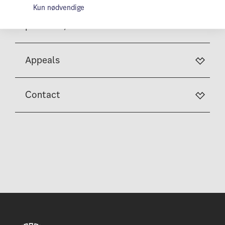
Kun nødvendige
Buying on instalments (hire
purchase)
Appeals
Contact