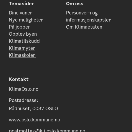
Temasider
Om oss
Dine vaner
Personvern og
Nye muligheter
informasjonskapsler
På jobben
Om Klimaetaten
Opplev byen
Klimatilskudd
Klimamyter
Klimaskolen
Kontakt
KlimaOslo.no
Postadresse:
Rådhuset, 0037 OSLO
www.oslo.kommune.no
postmottak@kli.oslo.kommune.no