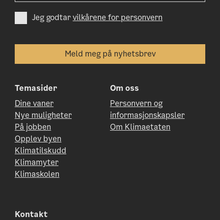
Jeg godtar
vilkårene for personvern
Temasider
Om oss
Dine vaner
Personvern og
Nye muligheter
informasjonskapsler
På jobben
Om Klimaetaten
Opplev byen
Klimatilskudd
Klimamyter
Klimaskolen
Kontakt