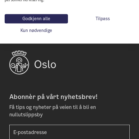
Forrige
Neste
Godkjenn alle
Tilpass
Kun nødvendige
Abonnèr på vårt nyhetsbrev!
Få tips og nyheter på veien til å bli en
nullutslippsby