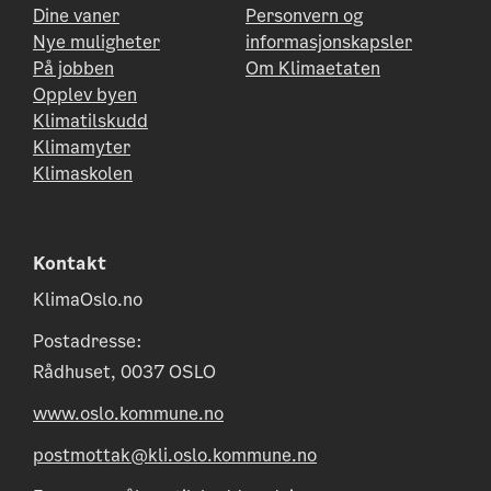
Dine vaner
Personvern og
Nye muligheter
informasjonskapsler
På jobben
Om Klimaetaten
Opplev byen
Klimatilskudd
Klimamyter
Klimaskolen
Kontakt
KlimaOslo.no
Postadresse:
Rådhuset, 0037 OSLO
www.oslo.kommune.no
postmottak@kli.oslo.kommune.no