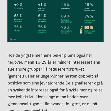
Hos de yngste mennene peker pilene
også her
nedover.
M
enn
16-29 år er
mindre interessert enn
alle andre grupper i å redusere forbruket
(generelt). Her er unge kvinner nesten dobbelt så
positive som sine jevnaldrende
De signaliserer også
en s
ynkende interesse også for å sykle mer og reise
mer kollektivt.
M
ens unge menn hadde over
gjennomsnitt gode klimavaner tidligere, er de nå
under gjennomsnittet.