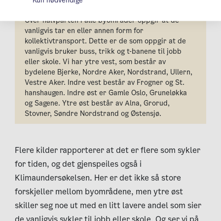
Kun nødvendige
Over halvparten i alle byområder oppgir at de
vanligvis tar en eller annen form for
kollektivtransport. Dette er de som oppgir at de
vanligvis bruker buss, trikk og t-banene til jobb
eller skole. Vi har ytre vest, som består av
bydelene Bjerke, Nordre Aker, Nordstrand, Ullern,
Vestre Aker. Indre vest består av Frogner og St.
hanshaugen. Indre øst er Gamle Oslo, Gruneløkka
og Sagene. Ytre øst består av Alna, Grorud,
Stovner, Søndre Nordstrand og Østensjø.
Flere kilder rapporterer at det er flere som sykler
for tiden
,
og det gjenspeiles også i
Klimaundersøkelsen. Her er det ikke så store
forskjeller mellom byområdene, men ytre øst
skiller seg noe ut med en litt lavere andel som sier
de vanligvis sykler til jobb eller skole. Og ser vi på