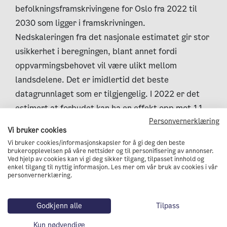
befolkningsframskrivingene for Oslo fra 2022 til
2030 som ligger i framskrivningen.
Nedskaleringen fra det nasjonale estimatet gir stor
usikkerhet i beregningen, blant annet fordi
oppvarmingsbehovet vil være ulikt mellom
landsdelene. Det er imidlertid det beste
datagrunnlaget som er tilgjengelig. I 2022 er det
estimert at forbudet kan ha en effekt opp mot 11
Personvernerklæring
000 tonn CO
-ekvivalenter.
2
Vi bruker cookies
Det er gjort overlappsvurderinger av de to
Vi bruker cookies/informasjonskapsler for å gi deg den beste
tiltakene, der forbud mot mineralolje til midlertidig
brukeropplevelsen på våre nettsider og til personifisering av annonser.
Ved hjelp av cookies kan vi gi deg sikker tilgang, tilpasset innhold og
oppvarming er nedskalert over perioden ettersom
enkel tilgang til nyttig informasjon. Les mer om vår bruk av cookies i vår
personvernerklæring.
det vil bli omfattet av kravet om fossilfrie
byggeplasser. Det innebærer at utslippseffekten av
Godkjenn alle
Tilpass
forbud mot mineralolje til midlertidig oppvarming
er satt til 0 i 2030. Usikkerhetene i tallmaterialet
Kun nødvendige