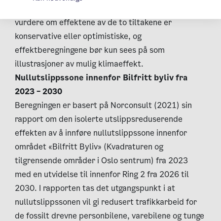
gjør at Klimaetaten ikke har noe grunnlag til å
vurdere om effektene av de to tiltakene er
konservative eller optimistiske, og
effektberegningene bør kun sees på som
illustrasjoner av mulig klimaeffekt.
Nullutslippssone innenfor Bilfritt byliv fra
2023 – 2030
Beregningen er basert på Norconsult (2021) sin
rapport om den isolerte utslippsreduserende
effekten av å innføre nullutslippssone innenfor
området «Bilfritt Byliv» (Kvadraturen og
tilgrensende områder i Oslo sentrum) fra 2023
med en utvidelse til innenfor Ring 2 fra 2026 til
2030. I rapporten tas det utgangspunkt i at
nullutslippssonen vil gi redusert trafikkarbeid for
de fossilt drevne personbilene, varebilene og tunge