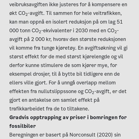
veibruksavgiften ikke justeres for å kompensere en
økt CO
-avgift. Til sammen for hele veitrafikken,
2
kan man oppnå en isolert reduksjon på om lag 51
000 tonn CO
-ekvivalenter i 2030 med en CO
-
2
2
avgift på 2 000 kr, hvorav den største reduksjonen
vil komme fra tunge kjøretøy. En avgiftsøkning vil gi
størst effekt for de med størst kjørelengde og vil
derfor kunne stimulere de som kjører mye, for
eksempel drosjer, til å bytte bil tidligere enn de
ellers ville gjort. For å unngå overlapp mellom
effekten fra nullutslippssone og CO
-avgift, er det
2
gjort en antakelse om samlet effekt på
trafikkarbeidet fra de to tiltakene.
Gradvis opptrapping av priser i bomringen for
fossilbiler
Beregningen er basert på Norconsult (2020) sin