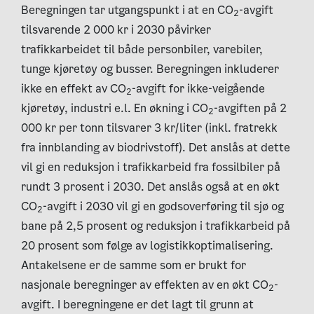
Beregningen tar utgangspunkt i at en CO
-avgift
2
tilsvarende 2 000 kr i 2030 påvirker
trafikkarbeidet til både personbiler, varebiler,
tunge kjøretøy og busser. Beregningen inkluderer
ikke en effekt av CO
-avgift for ikke-veigående
2
kjøretøy, industri e.l. En økning i CO
-avgiften på 2
2
000 kr per tonn tilsvarer 3 kr/liter (inkl. fratrekk
fra innblanding av biodrivstoff). Det anslås at dette
vil gi en reduksjon i trafikkarbeid fra fossilbiler på
rundt 3 prosent i 2030. Det anslås også at en økt
CO
-avgift i 2030 vil gi en godsoverføring til sjø og
2
bane på 2,5 prosent og reduksjon i trafikkarbeid på
20 prosent som følge av logistikkoptimalisering.
Antakelsene er de samme som er brukt for
nasjonale beregninger av effekten av en økt CO
-
2
avgift. I beregningene er det lagt til grunn at