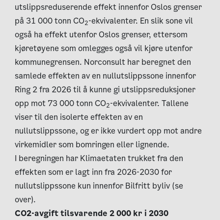
utslippsreduserende effekt innenfor Oslos grenser
på 31 000 tonn CO
-ekvivalenter. En slik sone vil
2
også ha effekt utenfor Oslos grenser, ettersom
kjøretøyene som omlegges også vil kjøre utenfor
kommunegrensen. Norconsult har beregnet den
samlede effekten av en nullutslippssone innenfor
Ring 2 fra 2026 til å kunne gi utslippsreduksjoner
opp mot 73 000 tonn CO
-ekvivalenter. Tallene
2
viser til den isolerte effekten av en
nullutslippssone, og er ikke vurdert opp mot andre
virkemidler som bomringen eller lignende.
I beregningen har Klimaetaten trukket fra den
effekten som er lagt inn fra 2026-2030 for
nullutslippssone kun innenfor Bilfritt byliv (se
over).
CO2-avgift tilsvarende 2 000 kr i 2030