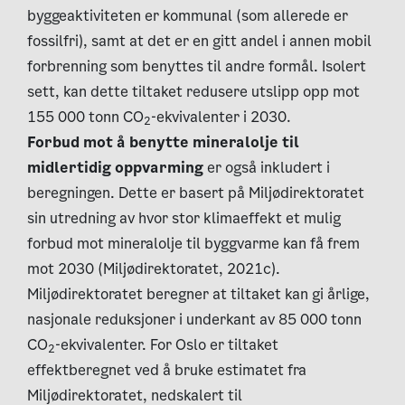
byggeaktiviteten er kommunal (som allerede er
fossilfri), samt at det er en gitt andel i annen mobil
forbrenning som benyttes til andre formål. Isolert
sett, kan dette tiltaket redusere utslipp opp mot
155 000 tonn CO
-ekvivalenter i 2030.
2
Forbud mot å benytte mineralolje til
midlertidig oppvarming
er også inkludert i
beregningen. Dette er basert på Miljødirektoratet
sin utredning av hvor stor klimaeffekt et mulig
forbud mot mineralolje til byggvarme kan få frem
mot 2030 (Miljødirektoratet, 2021c).
Miljødirektoratet beregner at tiltaket kan gi årlige,
nasjonale reduksjoner i underkant av 85 000 tonn
CO
-ekvivalenter. For Oslo er tiltaket
2
effektberegnet ved å bruke estimatet fra
Miljødirektoratet, nedskalert til