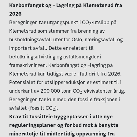
Karbonfangst og – lagring på Klemetsrud fra
2026
Beregningen tar utgangspunkt i CO
-utslipp på
2
Klemetsrud som stammer fra brenning av
husholdningsavfall utenfor Oslo, næringsavfall og
importert avfall. Dette er relatert til
befolkningsutvikling og avfallsmengder i
framskrivningen. Karbonfangst og –lagring på
Klemetsrud kan tidligst være i full drift fra 2026.
Potensialet for utslippsreduksjon er estimert til i
underkant av 200 000 tonn CO
-ekvivalenter årlig.
2
Beregningen tar kun med den fossile fraksjonen i
avfallet (fossilt CO
).
2
Krav til fossilfrie byggeplasser i alle nye
reguleringsplaner og forbud mot å benytte
mineralolje til midlertidig oppvarming fra