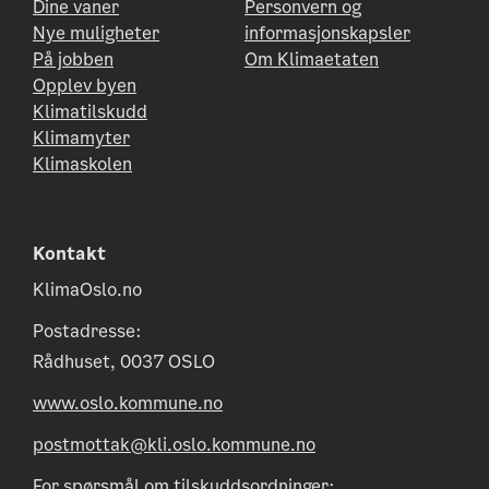
Dine vaner
Personvern og
Nye muligheter
informasjonskapsler
På jobben
Om Klimaetaten
Opplev byen
Klimatilskudd
Klimamyter
Klimaskolen
Kontakt
KlimaOslo.no
Postadresse:
Rådhuset, 0037 OSLO
www.oslo.kommune.no
postmottak@kli.oslo.kommune.no
For spørsmål om tilskuddsordninger: