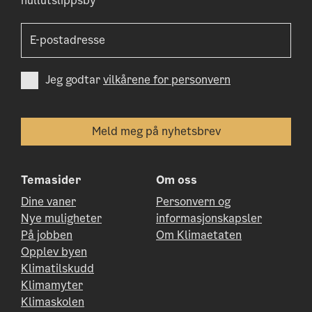
nullutslippsby
Jeg godtar
vilkårene for personvern
Temasider
Om oss
Dine vaner
Personvern og
Nye muligheter
informasjonskapsler
På jobben
Om Klimaetaten
Opplev byen
Klimatilskudd
Klimamyter
Klimaskolen