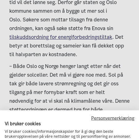
tid vil det lønne seg. Derfor går staten og Oslo
kommune sammen om å bygge ut mer sol i
Oslo. Søkere som mottar tilsagn fra denne
ordningen, kan også søke støtte fra Enova sin
tilskuddsordning for energiforbedringstiltak
. Det
betyr at borettslag og sameier kan få dekket opp
til halvparten av kostnadene.
– Både Oslo og Norge henger langt etter når det
gjelder solceller. Det må vi gjøre noe med. Sol på
tak gir både lavere strømregning og det gir oss
tilgang på mer fornybar kraft som er helt
nødvendig for at vi skal nå klimamålene våre. Denne
støtteordningen er dermed bra for både
lommeboken og bra for klima, sier byråd for miljø
Personvernerklæring
Vi bruker cookies
og samferdsel Marit Vea.
Vi bruker cookies/informasjonskapsler for å gi deg den beste
brukeropplevelsen på våre nettsider og til personifisering av annonser.
Ordningen er utarbeidet etter innspill fra flere