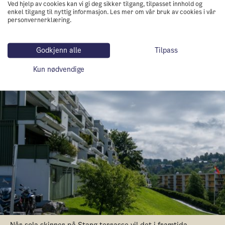
Ved hjelp av cookies kan vi gi deg sikker tilgang, tilpasset innhold og
enkel tilgang til nyttig informasjon. Les mer om vår bruk av cookies i vår
sameier og borettslag, som har etterlyst mer
personvernerklæring.
forutsigbarhet i støtteordningene. Med en
investeringsstøtte som ligger fast er det lettere å
Godkjenn alle
Tilpass
planlegge for å investere i solenergi.
Kun nødvendige
Når sola skinner på Stang terrasse vil det i framtida