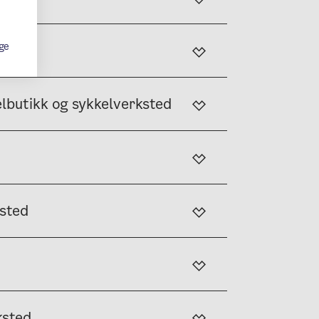
ge
elbutikk og sykkelverksted
ksted
ksted