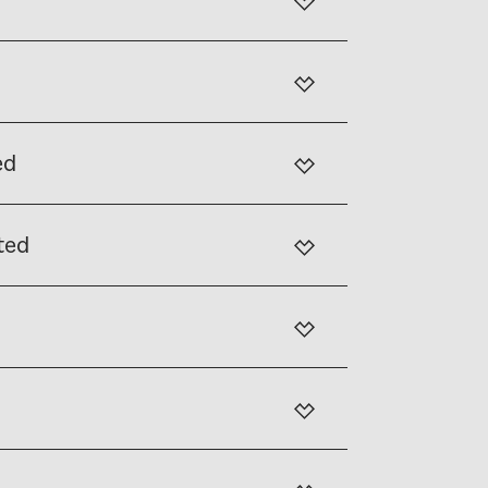
ed
ted