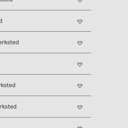
d
erksted
rksted
rksted