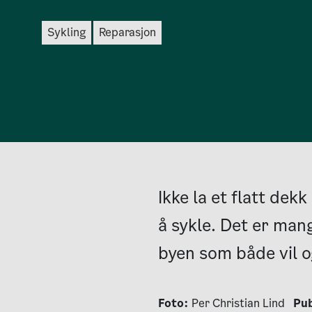
sykling
reparasjon
Ikke la et flatt dek
å sykle. Det er man
byen som både vil o
Foto:
Per Christian Lind
Pub