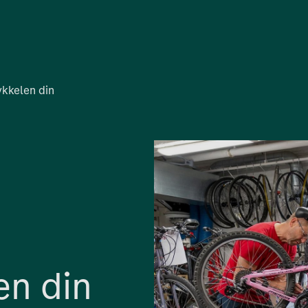
ykkelen din
en din