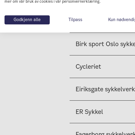
mer om vår bruk av cookies i vår personvernerklæring.
Godkjenn alle
Tilpass
Kun nødvendi
Bike Fixx Filipstad
Birk sport Oslo sykk
Cycleriet
Eiriksgate sykkelver
ER Sykkel
Fagerborg sykkelver