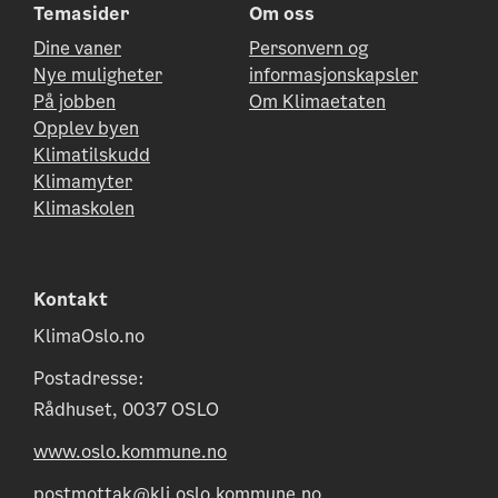
Temasider
Om oss
Dine vaner
Personvern og
Nye muligheter
informasjonskapsler
På jobben
Om Klimaetaten
Opplev byen
Klimatilskudd
Klimamyter
Klimaskolen
Kontakt
KlimaOslo.no
Postadresse:
Rådhuset, 0037 OSLO
www.oslo.kommune.no
postmottak@kli.oslo.kommune.no