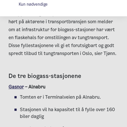
Kun nødvendige
– Biogass er en viktig del av løsningen for å kutte
utslipp fra tungtransporten. Her har Oslo kommune
hørt på aktørene i transportbransjen som melder
om at infrastruktur for biogass-stasjoner har vært
en flaskehals for omstillingen av tungtransport.
Disse fyllestasjonene vil gi et forutsigbart og godt
spredt tilbud til tungtransporten i Oslo, sier Tjønn.
De tre biogass-stasjonene
Gasnor
– Alnabru
Tomten er i Terminalveien på Alnabru.
Stasjonen vil ha kapasitet til å fylle over 160
biler daglig