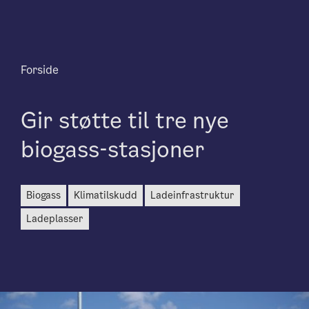
Forside
Gir støtte til tre nye
biogass-stasjoner
biogass
klimatilskudd
ladeinfrastruktur
ladeplasser