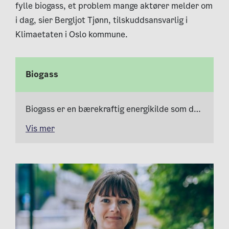
fylle biogass, et problem mange aktører melder om
i dag, sier Bergljot Tjønn, tilskuddsansvarlig i
Klimaetaten i Oslo kommune.
Biogass
Biogass er en bærekraftig energikilde som dannes når organisk materiale, som for eksempel matavfall, gjødsel og avløpsslam, brytes ned uten tilførsel av oksygen.
Vis mer