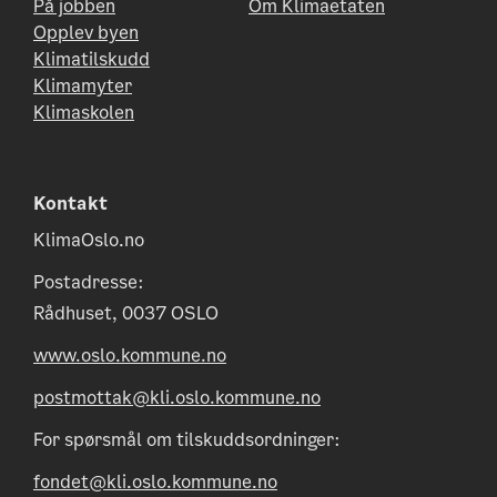
På jobben
Om Klimaetaten
Opplev byen
Klimatilskudd
Klimamyter
Klimaskolen
Kontakt
KlimaOslo.no
Postadresse:
Rådhuset, 0037 OSLO
www.oslo.kommune.no
postmottak@kli.oslo.kommune.no
For spørsmål om tilskuddsordninger:
fondet@kli.oslo.kommune.no