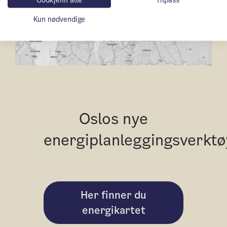
Godkjenn alle
Tilpass
Kun nødvendige
Oslos nye
energiplanleggingsverktø
Her finner du
energikartet