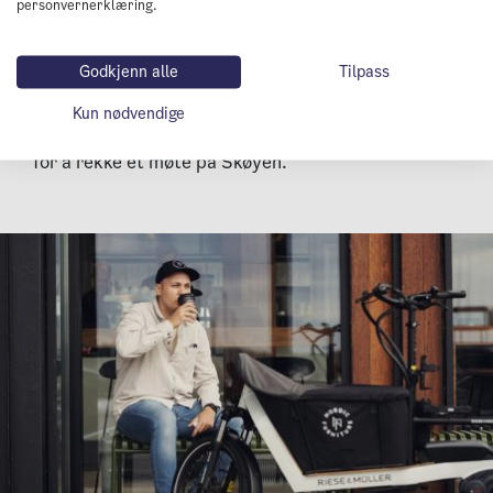
personvernerklæring.
kafe. Her har Nordic Furniture levert alt av møbler
og veggdekorasjoner, bardisker, benker og hyller.
Godkjenn alle
Tilpass
– Alt fungerer som det skal, sier Patrick fornøyd, og
Kun nødvendige
tar seg tid til en kjapp kaffe før han må sykle videre
for å rekke et møte på Skøyen.