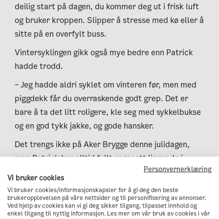
deilig start på dagen, du kommer deg ut i frisk luft
og bruker kroppen. Slipper å stresse med kø eller å
sitte på en overfylt buss.
Vintersyklingen gikk også mye bedre enn Patrick
hadde trodd.
– Jeg hadde aldri syklet om vinteren før, men med
piggdekk får du overraskende godt grep. Det er
bare å ta det litt roligere, kle seg med sykkelbukse
og en god tykk jakke, og gode hansker.
Det trengs ikke på Aker Brygge denne julidagen,
men Patrick har alltid fullt regnsett liggende i
Personvernerklæring
sykkelen, såpass har han lært.
Vi bruker cookies
Dagens oppdrag er en inspeksjon av leveransen til
Vi bruker cookies/informasjonskapsler for å gi deg den beste
brukeropplevelsen på våre nettsider og til personifisering av annonser.
Porsche Studio og Supreme Roastworks, som
Ved hjelp av cookies kan vi gi deg sikker tilgang, tilpasset innhold og
enkel tilgang til nyttig informasjon. Les mer om vår bruk av cookies i vår
åpnet i starten av juli og er en både showroom og