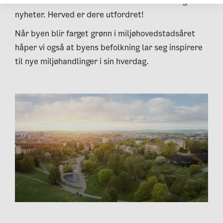
ideer ut i livet i enda raskere takt – er derfor gode
nyheter. Herved er dere utfordret!
Når byen blir farget grønn i miljøhovedstadsåret
håper vi også at byens befolkning lar seg inspirere
til nye miljøhandlinger i sin hverdag.