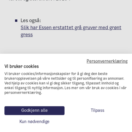
Les også:
Slik har Essen erstattet grå gruver med grønt
gress
Lar du deg inspirere?
Personvernerklæring
Vi bruker cookies
Oslo kommune kan bare kontrollere en liten andel
Vi bruker cookies/informasjonskapsler for å gi deg den beste
brukeropplevelsen på våre nettsider og til personifisering av annonser.
av byens klimagassutslipp. Skal vi nå målet om å
Ved hjelp av cookies kan vi gi deg sikker tilgang, tilpasset innhold og
redusere utslippene med 95 prosent innen 2030
enkel tilgang til nyttig informasjon. Les mer om vår bruk av cookies i vår
personvernerklæring.
må vi ha hele byen med oss på laget.
At miljøhovedstadsåret inspirerer til positiv
Godkjenn alle
Tilpass
konkurranse blant byens organisasjoner,
Kun nødvendige
kunnskapsmiljøer og næringsliv – om å få satt nye