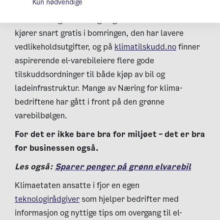
Kun nødvendige
Elektrisk er nå blitt førstevalget for mange av Oslos
bedrifter. Og det med god grunn: el-varebilen
kjører snart gratis i bomringen, den har lavere
vedlikeholdsutgifter, og på
klimatilskudd.no
finner
aspirerende el-varebileiere flere gode
tilskuddsordninger til både kjøp av bil og
ladeinfrastruktur. Mange av Næring for klima-
bedriftene har gått i front på den grønne
varebilbølgen.
For det er ikke bare bra for miljøet – det er bra
for businessen også.
Les også:
Sparer penger på grønn elvarebil
Klimaetaten ansatte i fjor en egen
teknologirådgiver
som hjelper bedrifter med
informasjon og nyttige tips om overgang til el-