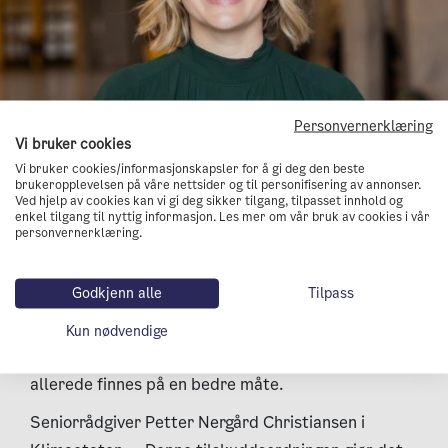
Personvernerklæring
Byråd for miljø og samferdsel, Marit Vea
Foto: Oslo
Vi bruker cookies
kommune
Vi bruker cookies/informasjonskapsler for å gi deg den beste
brukeropplevelsen på våre nettsider og til personifisering av annonser.
Ved hjelp av cookies kan vi gi deg sikker tilgang, tilpasset innhold og
enkel tilgang til nyttig informasjon. Les mer om vår bruk av cookies i vår
Inntektsmulighet for byggeiere
personvernerklæring.
Etter hvert som nye klimaløsninger skal innføres, og
Godkjenn alle
Tilpass
flere løsninger skal elektrifiseres, vil kapasiteten
på strømnettet settes på prøve. Da er det en
Kun nødvendige
fordel å kunne utnytte nettkapasiteten som
allerede finnes på en bedre måte.
Seniorrådgiver Petter Nergård Christiansen i