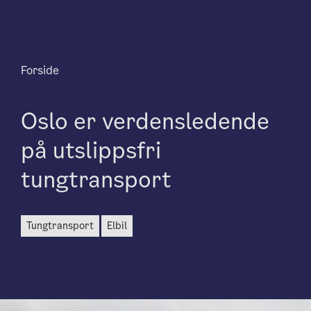
Forside
Oslo er verdensledende
på utslippsfri
tungtransport
tungtransport
elbil