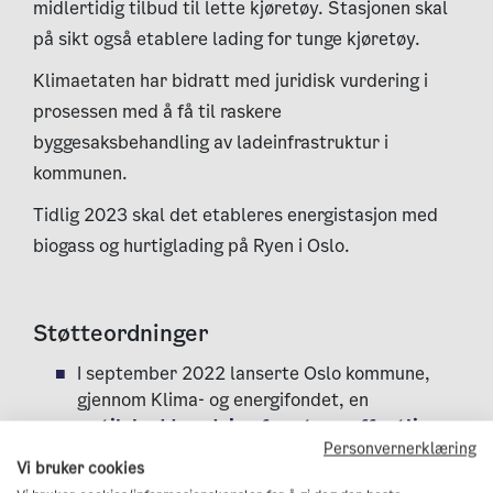
midlertidig tilbud til lette kjøretøy. Stasjonen skal
på sikt også etablere lading for tunge kjøretøy.
Klimaetaten har bidratt med juridisk vurdering i
prosessen med å få til raskere
byggesaksbehandling av ladeinfrastruktur i
kommunen.
Tidlig 2023 skal det etableres energistasjon med
biogass og hurtiglading på Ryen i Oslo.
Støtteordninger
I september 2022 lanserte Oslo kommune,
gjennom Klima- og energifondet, en
ny
tilskuddsordning for store offentlig
Personvernerklæring
tilgjengelige ladehuber.
Vi bruker cookies
Det gis tilskudd på opptil 15 millioner pr.