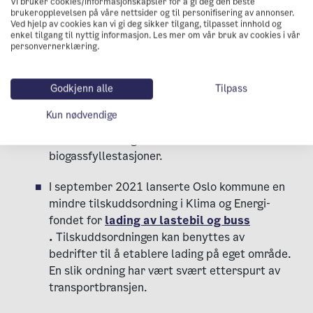
Vi bruker cookies/informasjonskapsler for å gi deg den beste
ladehub og tilskuddet dekker inntil 80
brukeropplevelsen på våre nettsider og til personifisering av annonser.
prosent av etableringskostnadene.
Ved hjelp av cookies kan vi gi deg sikker tilgang, tilpasset innhold og
enkel tilgang til nyttig informasjon. Les mer om vår bruk av cookies i vår
personvernerklæring.
I juni 2022 lanserte Oslo kommune, gjennom
Klima- og energifondet, en
t
ilskuddsordning for
Godkjenn alle
Tilpass
biogassfyllestasjoner
i Oslo
Kun nødvendige
. Ordningen kom som en substitutt for at
Enova sluttet å gi støtte til
biogassfyllestasjoner.
I september 2021 lanserte Oslo kommune en
mindre tilskuddsordning i Klima og Energi-
fondet for
lading av lastebil og buss
.
Tilskuddsordningen kan benyttes av
bedrifter til å etablere lading på eget område.
En slik ordning har vært svært etterspurt av
transportbransjen.