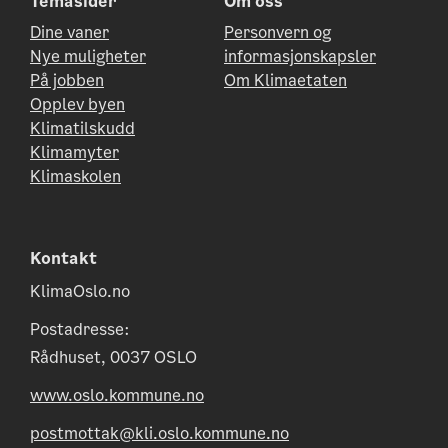
Temasider
Om oss
Dine vaner
Personvern og
Nye muligheter
informasjonskapsler
På jobben
Om Klimaetaten
Opplev byen
Klimatilskudd
Klimamyter
Klimaskolen
Kontakt
KlimaOslo.no
Postadresse:
Rådhuset, 0037 OSLO
www.oslo.kommune.no
postmottak@kli.oslo.kommune.no