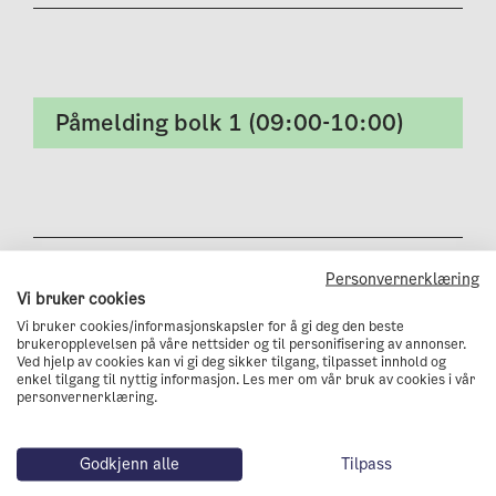
Påmelding bolk 1 (09:00-10:00)
Bolk 2: Klimatilpasning av bygg og
Personvernerklæring
Vi bruker cookies
infrastruktur
Vi bruker cookies/informasjonskapsler for å gi deg den beste
brukeropplevelsen på våre nettsider og til personifisering av annonser.
Ved hjelp av cookies kan vi gi deg sikker tilgang, tilpasset innhold og
enkel tilgang til nyttig informasjon. Les mer om vår bruk av cookies i vår
personvernerklæring.
Påmelding bolk 2 (10:30-11:30)
Godkjenn alle
Tilpass