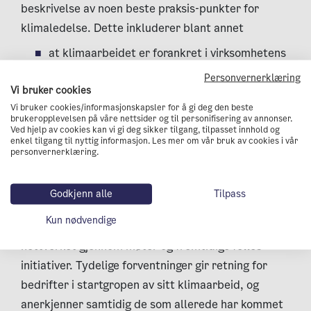
beskrivelse av noen beste praksis-punkter for
klimaledelse. Dette inkluderer blant annet
at klimaarbeidet er forankret i virksomhetens
strategi
Personvernerklæring
Vi bruker cookies
at bedriften er miljøsertifisert
Vi bruker cookies/informasjonskapsler for å gi deg den beste
brukeropplevelsen på våre nettsider og til personifisering av annonser.
at bedriften fører utslippsregnskap og har
Ved hjelp av cookies kan vi gi deg sikker tilgang, tilpasset innhold og
enkel tilgang til nyttig informasjon. Les mer om vår bruk av cookies i vår
kvantifisert målene for utslippsreduksjon
personvernerklæring.
at bedriften stiller klima- og miljøkrav til
leverandører.
Godkjenn alle
Tilpass
Kun nødvendige
Vi ønsker også at medlemsbedriftene deltar aktivt i
nettverket gjennom møter og fremtidige felles
initiativer. Tydelige forventninger gir retning for
bedrifter i startgropen av sitt klimaarbeid, og
anerkjenner samtidig de som allerede har kommet