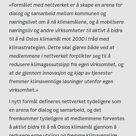
«Formålet med nettverket er å skape en arena for
dialog og samarbeid mellom kommunen og
næringslivet om å nå klimamålene, og å mobilisere
næringsliv og andre virksomheter til aktivt å bidra
til å nå Oslos klimamål mot 2030 i tråd med
klimastrategien. Dette skal gjøres både ved at
medlemmene i nettverket forplikter seg til å
redusere klimagassutslipp fra egen virksomhet, og
at de gjennom innovasjon og kjøp av tjenester
fremmer klimavennlige løsninger utenfor egen
virksomhet.»
I nytt formål defineres nettverket tydeligere som
en arena for dialog og samarbeid, og det
fremkommer tydeligere at medlemmene forventes
å
aktivt bidra
til å nå Oslos klimamål gjennom å
redusere egne utslipp og fremme klimavennlige