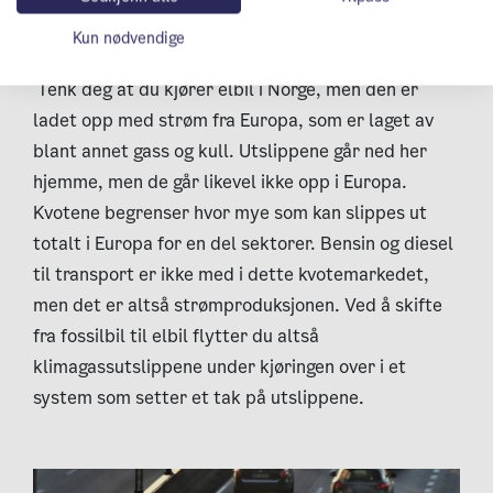
Det gir også en ekstra effekt at utslipp fra
Kun nødvendige
kraftproduksjon omfattes av
EUs kvotesystem
.
Tenk deg at du kjører elbil i Norge, men den er
ladet opp med strøm fra Europa, som er laget av
blant annet gass og kull. Utslippene går ned her
hjemme, men de går likevel ikke opp i Europa.
Kvotene begrenser hvor mye som kan slippes ut
totalt i Europa for en del sektorer. Bensin og diesel
til transport er ikke med i dette kvotemarkedet,
men det er altså strømproduksjonen. Ved å skifte
fra fossilbil til elbil flytter du altså
klimagassutslippene under kjøringen over i et
system som setter et tak på utslippene.