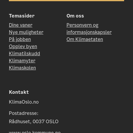
Temasider
Om oss
Dine vaner
Personvern og
Nye muligheter
informasjonskapsler
På jobben
Om Klimaetaten
Opplev byen
Klimatilskudd
Klimamyter
Klimaskolen
Kontakt
KlimaOslo.no
Postadresse:
Rådhuset, 0037 OSLO
www.oslo.kommune.no