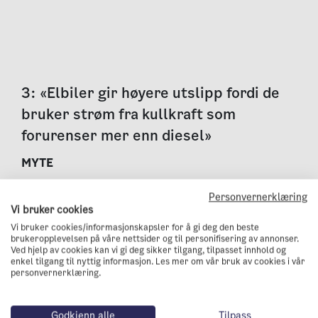
3: «Elbiler gir høyere utslipp fordi de
bruker strøm fra kullkraft som
forurenser mer enn diesel»
MYTE
Uavhengig av strømmiksen viser livsløpsstudier at
Personvernerklæring
elbilen har lavere klimagassutslipp enn fossilbilen
,
Vi bruker cookies
Vi bruker cookies/informasjonskapsler for å gi deg den beste
selv om man legger som premiss at
brukeropplevelsen på våre nettsider og til personifisering av annonser.
all strøm kommer fra kull
. Allerede i dag gir elbiler
Ved hjelp av cookies kan vi gi deg sikker tilgang, tilpasset innhold og
enkel tilgang til nyttig informasjon. Les mer om vår bruk av cookies i vår
mindre utslipp over livsløpet enn fossile biler, selv i
personvernerklæring.
regioner hvor elektrisiteten i stor grad er basert på
fossile kilder.
Godkjenn alle
Tilpass