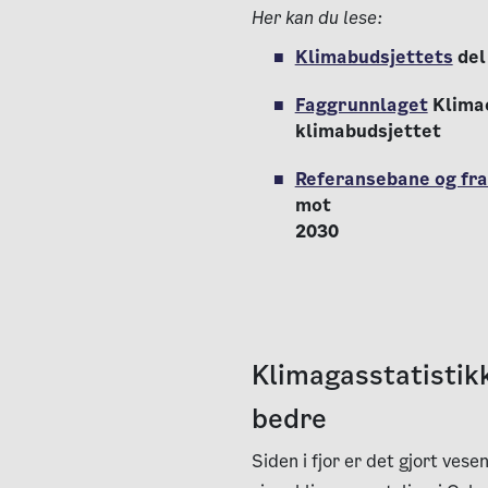
Her kan du lese:
Klimabudsjettets
del
Faggrunnlaget
Klimae
klimabudsjettet
Referansebane og fr
mot
2030
Klimagasstatistik
bedre
Siden i fjor er det gjort vese