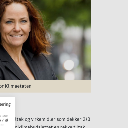
for Klimaetaten
læring
elsen
festet tiltak og virkemidler som dekker 2/3
 vi gi
Les
nneholder klimabudsjettet en rekke tiltak