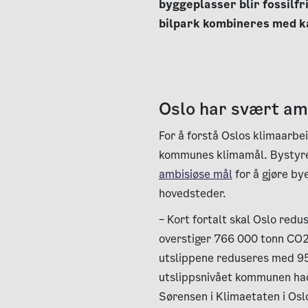
byggeplasser blir fossilfr
bilpark kombineres med ka
Oslo har svært am
For å forstå Oslos klimaarbe
kommunes klimamål. Bystyret
ambisiøse mål
for å gjøre by
hovedsteder.
– Kort fortalt skal Oslo redus
overstiger 766 000 tonn CO2-
utslippene reduseres med 9
utslippsnivået kommunen hadd
Sørensen i Klimaetaten i Os