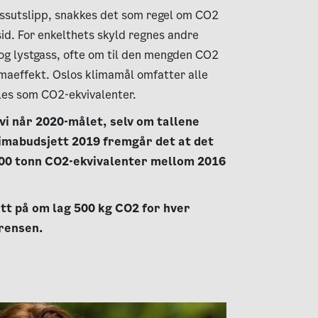
ssutslipp, snakkes det som regel om CO2
id. For enkelthets skyld regnes andre
og lystgass, ofte om til den mengden CO2
limaeffekt. Oslos klimamål omfatter alle
les som CO2-ekvivalenter.
 vi når 2020-målet, selv om tallene
 klimabudsjett 2019 fremgår det at det
000 tonn CO2-ekvivalenter mellom 2016
utt på om lag 500 kg CO2 for hver
ørensen.