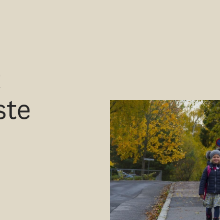
t
ste