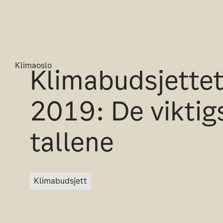
Klimaoslo
Klimabudsjette
2019: De viktig
tallene
klimabudsjett