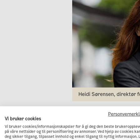
Heidi Sørensen, direktør 
Personvernerk
Vi bruker cookies
Vi bruker cookies/informasjonskapsler for å gi deg den beste brukeropplev
I klimabudsjettet er det tall
på våre nettsider og til personifisering av annonser. Ved hjelp av cookies kan
deg sikker tilgang, tilpasset innhold og enkel tilgang til nyttig informasjon. 
av dette behovet. I tillegg i