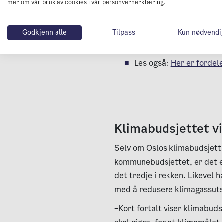
mer om vår bruk av cookies i vår personvernerklæring.
som vil bidra til utslippsred
basert på et faglig grunnlag.
Godkjenn alle
Tilpass
Kun nødvendi
Les også:
Her er fordel
Klimabudsjettet vi
Selv om Oslos klimabudsjett
kommunebudsjettet, er det e
det tredje i rekken. Likevel h
med å redusere klimagassuts
–Kort fortalt viser klimabuds