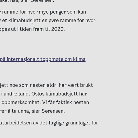
 skal nås, sier Sørensen.
re ramme for hvor mye penger som kan
 et klimabudsjett en øvre ramme for hvor
pes ut i tiden fram til 2020.
o på internasjonalt toppmøte om klima
sjett noe som nesten aldri har vært brukt
r i andre land. Oslos klimabudsjett har
al oppmerksomhet. Vi får faktisk nesten
rer å ta unna, sier Sørensen.
utarbeidelsen av det faglige grunnlaget for