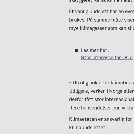
skal gjøre, for at klimamålet
Et vanlig budsjett har en øv
brukes. På samme måte viser
mye klimagasser som kan slip
Les mer her:
Stor interesse for Osl
– Utrolig nok er et klimabud
tidligere, verken i Norge elle
derfor fått stor internasjon
flere henvendelser enn vi kla
Klimaetaten er ansvarlig for 
klimabudsjettet.