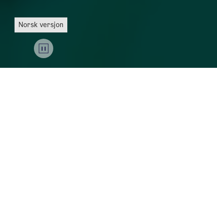
Norsk versjon
Together, we will build the world’s best city – a
green and vibrant capital that cares for both
people and nature. In Oslo, it should always pay off
to live environmentally friendly.
We will make climate-friendly travels easier, use
energy in smarter ways, and develop the city with
green and blue structures that connect nature and
urban life. Oslo is leading the way towards a
climate-resilient zero-emission society. The