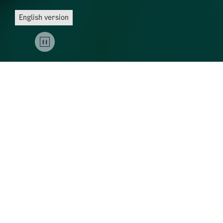
English version
Sammen skal vi bygge verdens beste by – en grønn
og levende hovedstad som tar vare på mennesker
og natur. I Oslo skal det alltid lønne seg å leve
miljøvennlig.
Vi skal gjøre det enklere å reise klimavennlig, vi
skal bruke energi på en smartere måte og utvikle
byen med grønne og blå strukturer som binder
natur og byliv sammen. Oslo går foran og viser vei
til et klimarobust nullutslippssamfunn.
Klimabudsjettet er kommunens styringsverktøy for