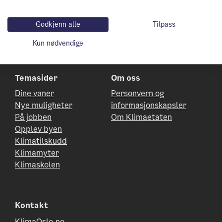
Jeg godtar
vilkårene for personvern
Godkjenn alle
Tilpass
Kun nødvendige
Temasider
Om oss
Dine vaner
Personvern og
Nye muligheter
informasjonskapsler
På jobben
Om Klimaetaten
Opplev byen
Klimatilskudd
Klimamyter
Klimaskolen
Kontakt
KlimaOslo.no