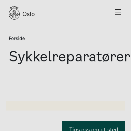
Forside
Sykkelreparatører
Kategorier
Sykkelreparatør
Tips oss om et sted