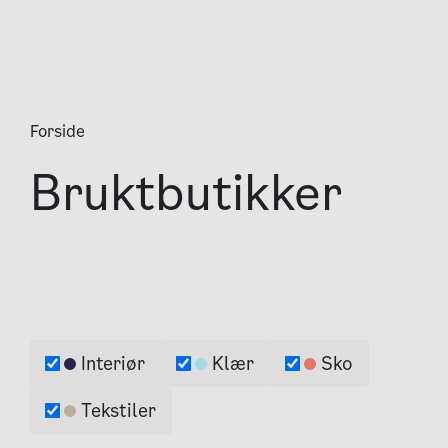
Forside
Bruktbutikker
Interiør
Klær
Sko
Kategorier
Tekstiler
Interiør
Klær