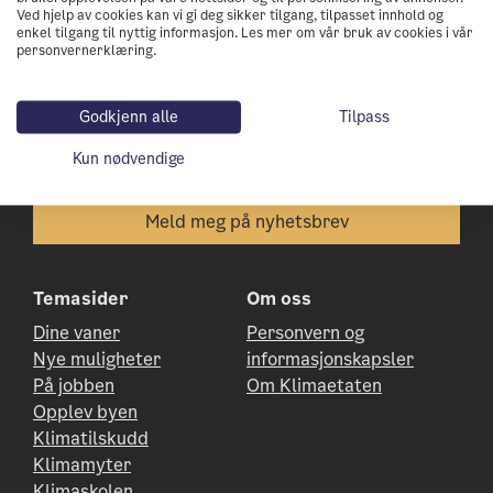
nullutslippsby
Ved hjelp av cookies kan vi gi deg sikker tilgang, tilpasset innhold og
enkel tilgang til nyttig informasjon. Les mer om vår bruk av cookies i vår
personvernerklæring.
Godkjenn alle
Tilpass
Jeg godtar
vilkårene for personvern
Kun nødvendige
Temasider
Om oss
Dine vaner
Personvern og
Nye muligheter
informasjonskapsler
På jobben
Om Klimaetaten
Opplev byen
Klimatilskudd
Klimamyter
Klimaskolen