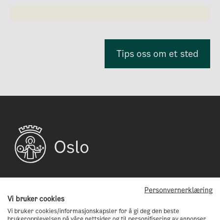
Sko
Tekstiler
Tips oss om et sted
Personvernerklæring
Abonnèr på vårt nyhetsbrev!
Vi bruker cookies
Vi bruker cookies/informasjonskapsler for å gi deg den beste
Få tips og nyheter på veien til å bli en
brukeropplevelsen på våre nettsider og til personifisering av annonser.