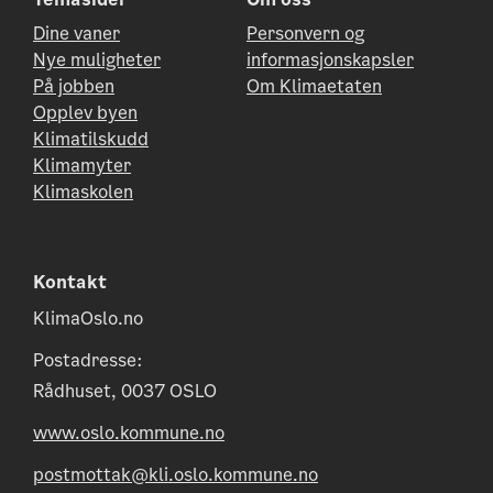
Dine vaner
Personvern og
Nye muligheter
informasjonskapsler
På jobben
Om Klimaetaten
Opplev byen
Klimatilskudd
Klimamyter
Klimaskolen
Kontakt
KlimaOslo.no
Postadresse:
Rådhuset, 0037 OSLO
www.oslo.kommune.no
postmottak@kli.oslo.kommune.no