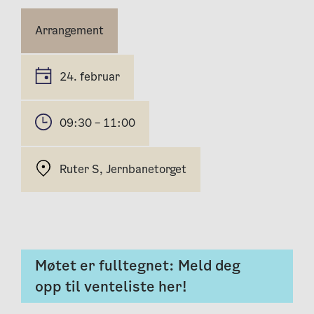
Arrangement
24. februar
09:30 – 11:00
Ruter S, Jernbanetorget
Møtet er fulltegnet: Meld deg
opp til venteliste her!