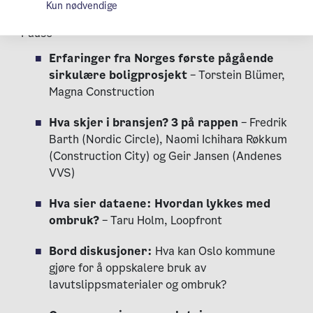
Venås
Kun nødvendige
Pause
Erfaringer fra Norges første pågående
sirkulære boligprosjekt
– Torstein Blümer,
Magna Construction
Hva skjer i bransjen? 3 på rappen
– Fredrik
Barth (Nordic Circle),
Naomi Ichihara Røkkum
(
Construction City) og Geir Jansen (Andenes
VVS)
Hva sier dataene: Hvordan lykkes med
ombruk?
– Taru Holm, Loopfront
Bord diskusjoner:
Hva kan Oslo kommune
gjøre for å oppskalere bruk av
lavutslippsmaterialer og ombruk?