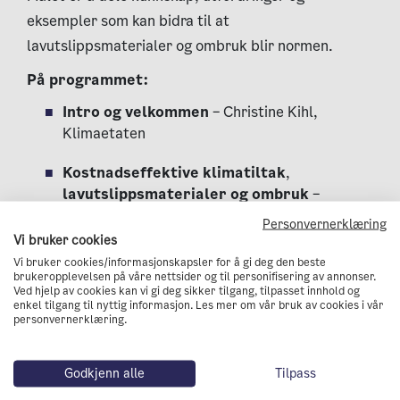
eksempler som kan bidra til at
lavutslippsmaterialer og ombruk blir normen.
På programmet:
Intro og velkommen
– Christine Kihl,
Klimaetaten
Kostnadseffektive klimatiltak
,
lavutslippsmaterialer og ombruk
–
Marianne Wiik, Sintef
Personvernerklæring
Vi bruker cookies
Barrierer for å kutte utslipp fra
Vi bruker cookies/informasjonskapsler for å gi deg den beste
byggematerialer
– Katharina Th. Bramslev,
brukeropplevelsen på våre nettsider og til personifisering av annonser.
Ved hjelp av cookies kan vi gi deg sikker tilgang, tilpasset innhold og
Link arkitekter
enkel tilgang til nyttig informasjon. Les mer om vår bruk av cookies i vår
personvernerklæring.
Hva gjør Oslobygg i dag:
Porteføljestyring, materialkrav og
Godkjenn alle
Tilpass
tildelingskriterier
– Christoffer Relling