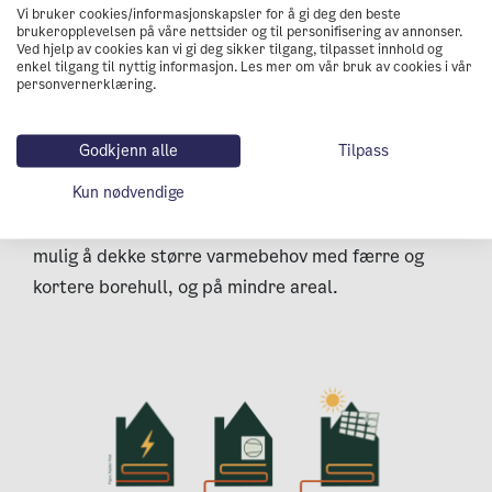
nærvarmeanlegg. Siden temperaturen i fjellet
Vi bruker cookies/informasjonskapsler for å gi deg den beste
brukeropplevelsen på våre nettsider og til personifisering av annonser.
kan heves betydelig over naturlig temperatur i
Ved hjelp av cookies kan vi gi deg sikker tilgang, tilpasset innhold og
berggrunnen, gir en geotermos høyere effekt
enkel tilgang til nyttig informasjon. Les mer om vår bruk av cookies i vår
personvernerklæring.
og bedre virkningsgrad enn konvensjonell
bergvarme.
Godkjenn alle
Tilpass
Dette gjør det mulig å lagre billig og tilgjengelig
Kun nødvendige
energi om sommeren – når behovet er lavt – til å
dekke varmebehovet om vinteren. Det gjør det
mulig å dekke større varmebehov med færre og
kortere borehull, og på mindre areal.