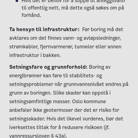
Hvis det er behov for å slippe ut anleggsvann
til offentlig nett, må dette også søkes om på
forhånd.
Ta hensyn til infrastruktur:
Før boring må det
avklares om det finnes vann- og avløpsledninger,
strømkabler, fjernvarmerør, tunneler eller annen
infrastruktur i bakken.
Setningsfare og grunnforhold:
Boring av
energibrønner kan føre til stabilitets- og
setningsproblemer når grunnvannsnivået endres på
grunn av boringen. Slike skader kan oppstå i
setningsømfintlige masser. Oslo kommune
anbefaler ikke geotermoser der det er risiko for
setningsskader. Hvis det likevel vurderes, bør det
iverksettes tiltak for å redusere risikoen (jf.
vannressursloven § 43a).