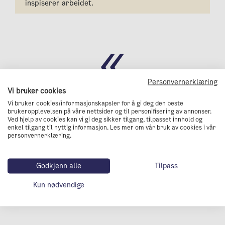
inspiserer arbeidet.
Personvernerklæring
Vi bruker cookies
Bertramjordet borettslag er
Vi bruker cookies/informasjonskapsler for å gi deg den beste
brukeropplevelsen på våre nettsider og til personifisering av annonser.
Ved hjelp av cookies kan vi gi deg sikker tilgang, tilpasset innhold og
et godt eksempel på hvordan
enkel tilgang til nyttig informasjon. Les mer om vår bruk av cookies i vår
personvernerklæring.
oppgradering av
klimavennlige løsninger kan
Godkjenn alle
Tilpass
bidra til et godt bomiljø.
Kun nødvendige