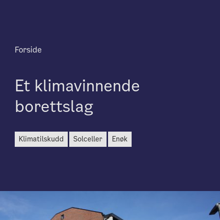
Forside
Et klimavinnende
borettslag
klimatilskudd
solceller
enøk