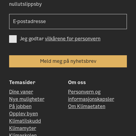
nullutslippsby
Jeg godtar
vilkårene for personvern
Temasider
Om oss
Dine vaner
Personvern og
Nye muligheter
informasjonskapsler
På jobben
Om Klimaetaten
Opplev byen
Klimatilskudd
Klimamyter
Klimaskolen