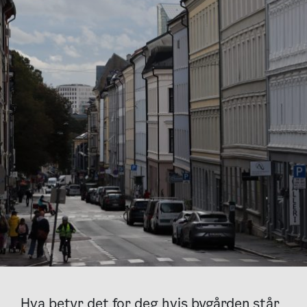
Hva betyr det for deg hvis bygården står