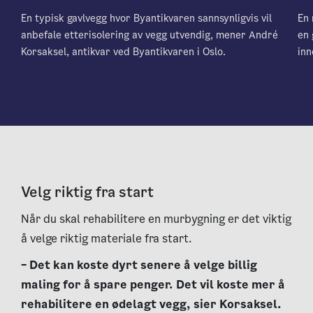
En typisk gavlvegg hvor Byantikvaren sannsynligvis vil
En 
anbefale etterisolering av vegg utvendig, mener André
en 
Korsaksel, antikvar ved Byantikvaren i Oslo.
inn
Velg riktig fra start
Når du skal rehabilitere en murbygning er det viktig
å velge riktig materiale fra start.
– Det kan koste dyrt senere å velge billig
maling for å spare penger. Det vil koste mer å
rehabilitere en ødelagt vegg, sier Korsaksel.