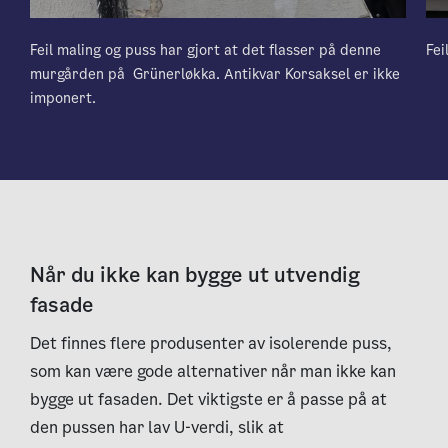
Feil maling og puss har gjort at det flasser på denne
Fei
murgården på Grünerløkka. Antikvar Korsaksel er ikke
imponert.
Når du ikke kan bygge ut utvendig
fasade
Det finnes flere produsenter av isolerende puss,
som kan være gode alternativer når man ikke kan
bygge ut fasaden. Det viktigste er å passe på at
den pussen har lav U-verdi, slik at