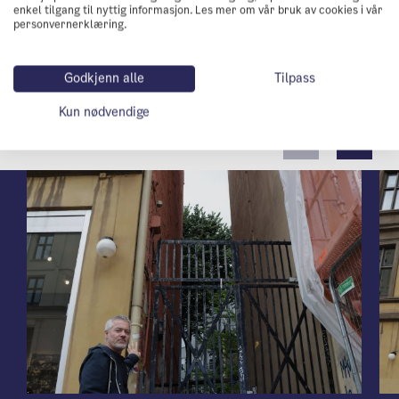
enkel tilgang til nyttig informasjon. Les mer om vår bruk av cookies i vår
personvernerklæring.
Det vil si at andre vegger som gavlvegg, portrom og
bakgård ofte kan etterisoleres utvendig uten for
store konsekvenser for bygningnens arkitektur.
Godkjenn alle
Tilpass
Kun nødvendige