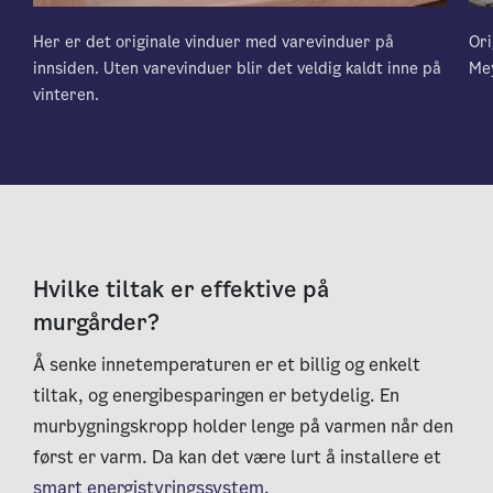
Her er det originale vinduer med varevinduer på
Ori
innsiden. Uten varevinduer blir det veldig kaldt inne på
Mey
vinteren.
Hvilke tiltak er effektive på
murgårder?
Å senke innetemperaturen er et billig og enkelt
tiltak, og energibesparingen er betydelig. En
murbygningskropp holder lenge på varmen når den
først er varm. Da kan det være lurt å installere et
smart energistyringssystem
.