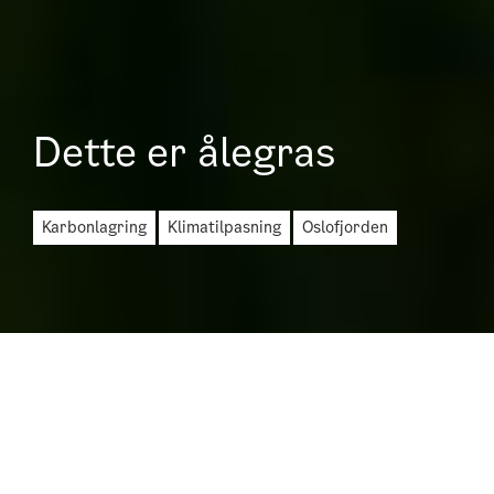
Dette er ålegras
karbonlagring
klimatilpasning
Oslofjorden
Planting av ålegras kan hjelpe til med å få
livet tilbake i Oslofjorden. Her er en rask
innføring i ålegrasenger.