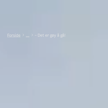
Forside
...
– Det er gøy å gå!